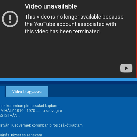
Videó beágyazása
mek koromban piros csákót kaptam...
IHÁLY 1910 - 1970 .... - a szövegíró
S ISTVÁN...
István: Kisgyermek koromban piros csákót kaptam
yárfás József és zenekara