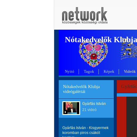
Nótakedvelők Klubj
Nyitó
Tagok
Képek
Videók
Gyárfás
Nótakedvelők Klubja
videógalériái
Gyárfás István
21 videó
Gyárfás István - Kisgyermek
koromban piros csákót