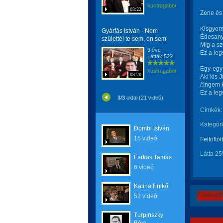
kustragabor
03:22
Zene és 
Kisgyer
Gyárfás István - Nem
Édesanyá
születtél te sem, én sem
Míg a sz
9 éve
Ez a le
Látták:522
Egy-egy 
kustragabor
03:20
Aki kis 
/:Ingem 
Ez a leg
3/3
oldal (21 videó)
Címkék:
Kategóri
Dombi István
15 videó
Feltöltöt
Látta 25
Farkas Tamás
6 videó
Kalina Enikő
Értékeld
52 videó
Turpinszky