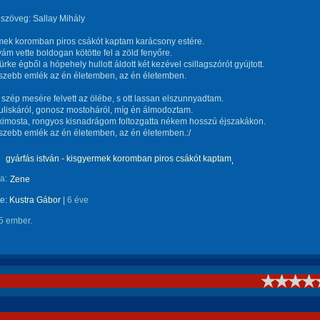
szöveg: Sallay Mihály
mek koromban piros csákót kaptam karácsony estére.
m vette boldogan kötötte fel a zöld fenyőre.
ürke égből a hópehely hullott áldott két kezével csillagszórót gyújtott.
gszebb emlék az én életemben, az én életemben.
szép mesére felvett az ölébe, s ott lassan elszunnyadtam.
Juliskáról, gonosz mostoháról, míg én álmodoztam.
kimosta, rongyos kisnadrágom foltozgatta nékem hosszú éjszakákon.
szebb emlék az én életemben, az én életemben.:/
gyárfás istván - kisgyermek koromban piros csákót kaptam
a:
Zene
te:
Kustra Gábor
|
6 éve
5 ember.
!