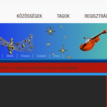
a
Hírek
Fórum
Linkek
Friss
 István - Kisgyermek koromban piros csákót kaptam