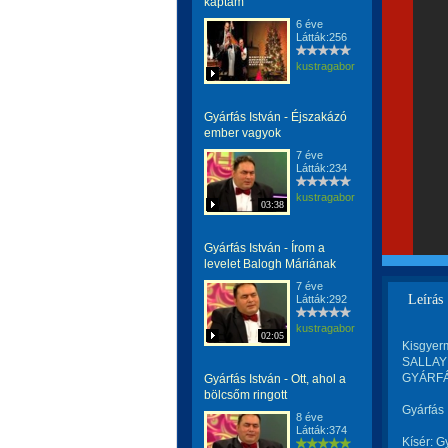
kaptam
6 éve
Látták:256
kustragabor
Gyárfás István - Éjszakázó
ember vagyok
7 éve
Látták:234
kustragabor
03:38
Gyárfás István - Írom a
levelet Balogh Máriának
7 éve
Leírás
Látták:292
kustragabor
02:05
Kisgyer
SALLAY M
GYÁRFÁ
Gyárfás István - Ott, ahol a
bölcsőm ringott
Gyárfás 
8 éve
Látták:374
Kísér: G