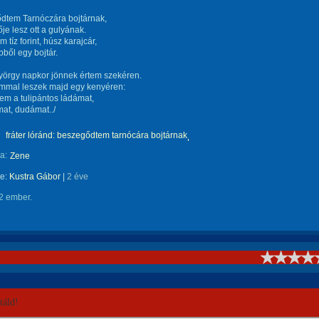
dtem Tarnóczára bojtárnak,
ője lesz ott a gulyának.
 tíz forint, húsz karajcár,
ből egy bojtár.
yörgy napkor jönnek értem szekéren.
mmal leszek majd egy kenyéren:
zem a tulipántos ládámat,
at, dudámat../
fráter lóránd: beszegődtem tarnócára bojtárnak
a:
Zene
te:
Kustra Gábor
|
2 éve
2 ember.
!
áld!