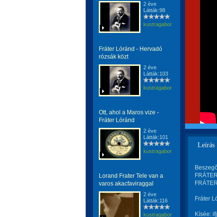
2 éve
Látták:98
kustragabor
Fráter Lóránd - Hervadó
rózsák közt
2 éve
Látták:103
kustragabor
Ott, ahol a Maros vize -
Fráter Lóránd
2 éve
Látták:101
Leírás
kustragabor
Beszegő
FRÁTER 
Lorand Frater Tele van a
FRÁTER 
varos akacfaviraggal
2 éve
Fráter 
Látták:116
Kísée: i
kustragabor