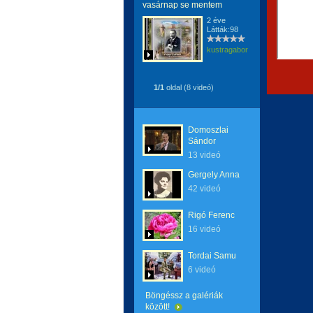
vasárnap se mentem
2 éve
Látták:98
kustragabor
1/1
oldal (8 videó)
Domoszlai
Sándor
13 videó
Gergely Anna
42 videó
Rigó Ferenc
16 videó
Tordai Samu
6 videó
Böngéssz a galériák
között!