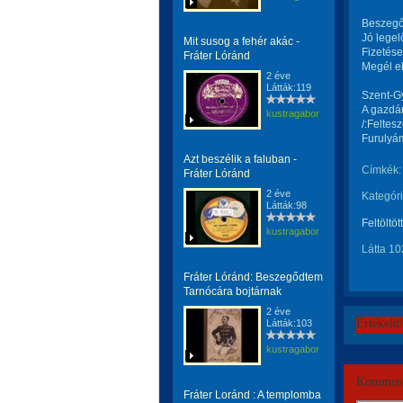
Beszegő
Jó legel
Mit susog a fehér akác -
Fizetésem
Fráter Lóránd
Megél eb
2 éve
Látták:119
Szent-G
A gazdá
kustragabor
/:Feltes
Furulyám
Azt beszélik a faluban -
Címkék:
Fráter Lóránd
2 éve
Kategóri
Látták:98
Feltöltöt
kustragabor
Látta 10
Fráter Lóránd: Beszegődtem
Tarnócára bojtárnak
2 éve
Értékeld
Látták:103
kustragabor
Komment
Fráter Loránd : A templomba