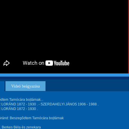
Videó beágyazása
dtem Tarnócára bojtárnak...
LORÁND 1872 - 1930 . - SZERDAHELYI JÁNOS 1906 - 1988 .
LORÁND 1872 - 1930 .
Lóránd: Beszegődtem Tarnócára bojtárnak
fj. Berkes Béla és zenekara