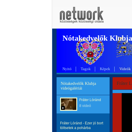
Nótakedvelők Klubj
Nyitó
Tagok
Képek
Videók
Fráter 
Nótakedvelők Klubja
videógalériái
Fráter Lóránd
8 videó
Fráter Lóránd - Ezer jó bort
töltsetek a pohárba