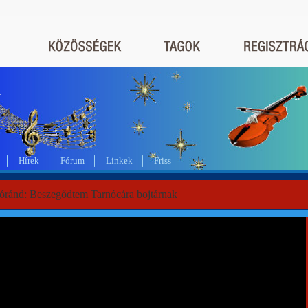
a
Hírek
Fórum
Linkek
Friss
Lóránd: Beszegődtem Tarnócára bojtárnak