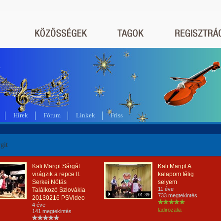
a
Hírek
Fórum
Linkek
Friss
git
Kali Margit Sárgát
Kali Margit A
virágzik a repce II.
kalapom félig
Serkei Nótás
selyem
11 éve
Találkozó Szlovákia
01:39
733 megtekintés
20130216 PSVideo
4 éve
ladirozalia
141 megtekintés