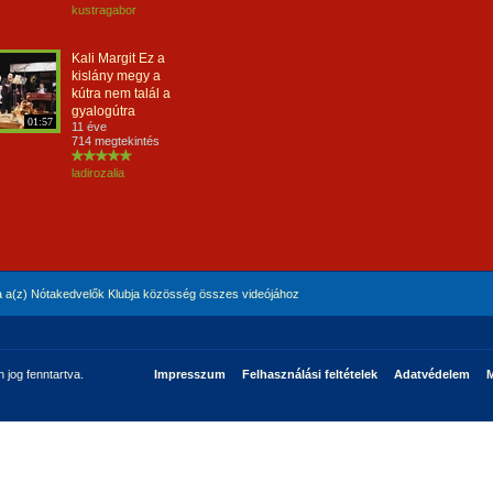
kustragabor
Kali Margit Ez a
kislány megy a
kútra nem talál a
gyalogútra
01:57
11 éve
714 megtekintés
ladirozalia
 a(z) Nótakedvelők Klubja közösség összes videójához
jog fenntartva.
Impresszum
Felhasználási feltételek
Adatvédelem
M