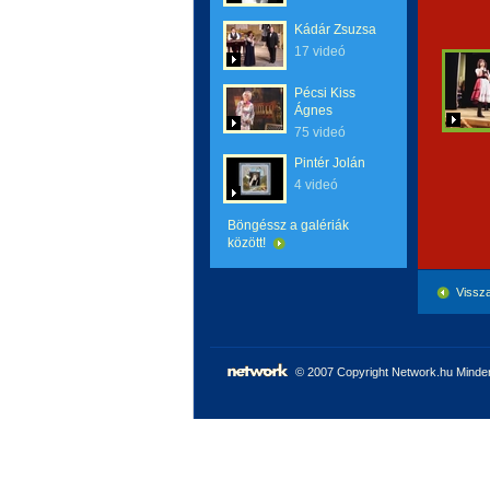
Kádár Zsuzsa
17 videó
Pécsi Kiss
Ágnes
75 videó
Pintér Jolán
4 videó
Böngéssz a galériák
között!
Vissza
© 2007 Copyright Network.hu Minden 