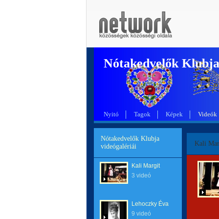
Nótakedvelők Klubj
Nyitó
Tagok
Képek
Videók
Nótakedvelők Klubja
Kali Mar
videógalériái
Kali Margit
3 videó
Lehoczky Éva
9 videó