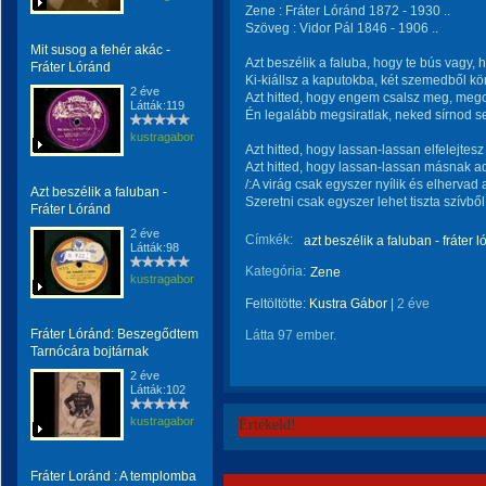
Zene : Fráter Lóránd 1872 - 1930 ..
Szöveg : Vidor Pál 1846 - 1906 ..
Mit susog a fehér akác -
Azt beszélik a faluba, hogy te bús vagy, h
Fráter Lóránd
Ki-kiállsz a kaputokba, két szemedből kö
2 éve
Azt hitted, hogy engem csalsz meg, megc
Látták:119
Én legalább megsiratlak, neked sírnod 
kustragabor
Azt hitted, hogy lassan-lassan elfelejtes
Azt hitted, hogy lassan-lassan másnak a
/:A virág csak egyszer nyílik és elhervad 
Azt beszélik a faluban -
Szeretni csak egyszer lehet tiszta szívből,
Fráter Lóránd
2 éve
Címkék:
azt beszélik a faluban - fráter 
Látták:98
Kategória:
Zene
kustragabor
Feltöltötte:
Kustra Gábor
|
2 éve
Fráter Lóránd: Beszegődtem
Látta 97 ember.
Tarnócára bojtárnak
2 éve
Látták:102
kustragabor
Értékeld!
Fráter Loránd : A templomba