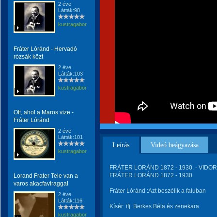
2 éve
Látták:98
kustragabor
Fráter Lóránd - Hervadó
rózsák közt
2 éve
Látták:103
kustragabor
Ott, ahol a Maros vize -
Fráter Lóránd
2 éve
Látták:101
Leírás
Videó beágyazása
kustragabor
FRÁTER LORÁND 1872 - 1930. - VIDOR P
FRÁTER LORÁND 1872 - 1930
Lorand Frater Tele van a
varos akacfaviraggal
Fráter Lóránd :Azt beszélik a faluban
2 éve
Látták:116
Kísér: ifj. Berkes Béla és zenekara
kustragabor