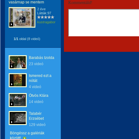
vasárnap se mentem
Kommentáld!
2 éve
Látták:97
kustragabor
1/1
oldal (8 videó)
Barabás Izolda
23 videó
Ismered ezt a
nótát
4 videó
Ötvös Klára
14 videó
Talabér
Erzsébet
129 videó
Böngéssz a galériák
között!