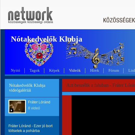
Nótakedvelők Klubja
Nyitó
Tagok
Képek
Videók
Hírek
Fórum
Lin
Azt beszélik a faluban - Fráter Lórá
Nótakedvelők Klubja
videógalériái
Fráter Lóránd
8 videó
Fráter Lóránd - Ezer jó bort
töltsetek a pohárba