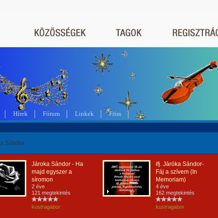
a
Hírek
Fórum
Linkek
Friss
óka Sándor
Jároka Sándor - Ha
ifj. Járóka Sándor-
majd egyszer a
Fáj a szívem (In
síromon
Memoriam)
2 éve
4 éve
121 megtekintés
162 megtekintés
kustragabor
kustragabor