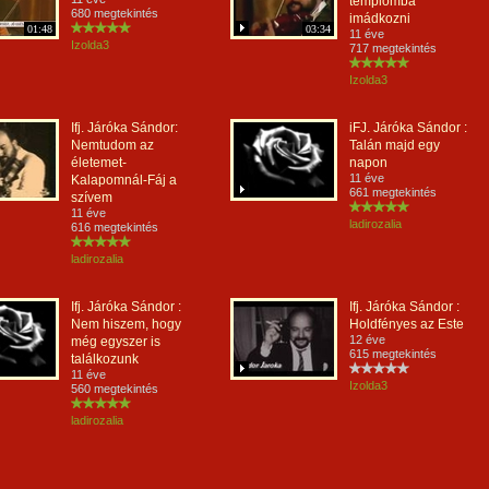
templomba
680 megtekintés
imádkozni
01:48
03:34
11 éve
Izolda3
717 megtekintés
Izolda3
Ifj. Járóka Sándor:
iFJ. Járóka Sándor :
Nemtudom az
Talán majd egy
életemet-
napon
11 éve
Kalapomnál-Fáj a
661 megtekintés
szívem
11 éve
ladirozalia
616 megtekintés
ladirozalia
Ifj. Járóka Sándor :
Ifj. Járóka Sándor :
Nem hiszem, hogy
Holdfényes az Este
12 éve
még egyszer is
615 megtekintés
találkozunk
11 éve
Izolda3
560 megtekintés
ladirozalia