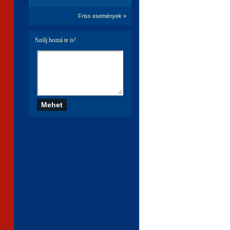
Friss események »
Szólj hozzá te is!