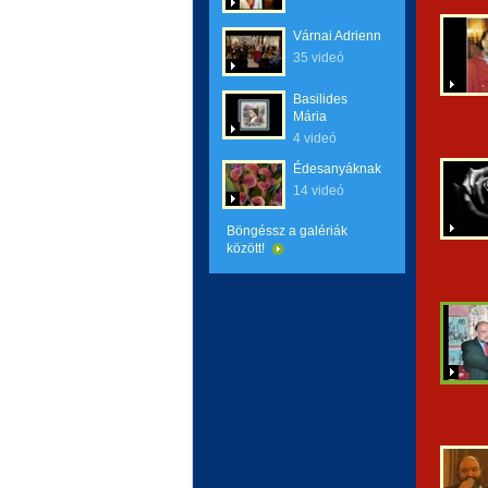
Várnai Adrienn
35 videó
Basilides
Mária
4 videó
Édesanyáknak
14 videó
Böngéssz a galériák
között!