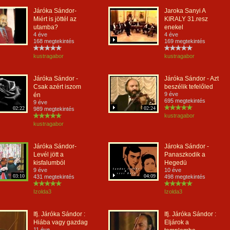
Járóka Sándor-
Jaroka Sanyi A
Miért is jöttél az
KIRALY 31.resz
utamba?
enekel
4 éve
4 éve
168 megtekintés
169 megtekintés
kustragabor
kustragabor
Járóka Sándor -
Járóka Sándor - Azt
Csak azért iszom
beszélik tefelőled
9 éve
én
695 megtekintés
9 éve
02:22
02:24
989 megtekintés
kustragabor
kustragabor
Járóka Sándor-
Jároka Sándor -
Levél jött a
Panaszkodik a
kisfalumból
Hegedü
9 éve
10 éve
03:10
04:09
431 megtekintés
498 megtekintés
Izolda3
Izolda3
Ifj. Járóka Sándor :
Ifj. Járóka Sándor :
Hiába vagy gazdag
Eljárok a
11 éve