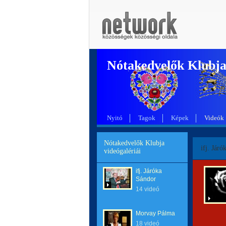
Nótakedvelők Klubj
Nyitó
Tagok
Képek
Videók
Nótakedvelők Klubja
ifj. Jár
videógalériái
ifj. Járóka
Sándor
14 videó
Morvay Pálma
18 videó