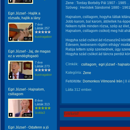
01:31
Zene : Torday Borbély Pál 1907 - 1985 ..
Szöveg : Heródek Sándorné 1880 - 1961 
Egri József - Hajlik a
Hajnalom, csillagom, hogyha látlak kitár
rózsafa, hajlik a lány
Jobb karom, bal karom, átölellek ha ép
7 éve
Nékem nyílik minden rózsa, szép az élet,
Látták:257
Hajnalom, csillagom csókolj meg hát ah
kustragabor
01:25
Hogyha szád csókot ád rózsaszínű körött
Édesem, kedvesem rögtön elhágy' miatt
Rabja lettem szép szemednek, úgy szere
Egri József - Jaj, de magas
Hogyha szád csókot ád táncra perdül körö
ez a vendégfogadó
7 éve
Címkék:
csillagom
egri józsef - hajnal
Látták:273
Kategória:
Zene
kustragabor
01:23
Feltöltötte:
Domonkos Vilmosné Irén
|
8 
Egri József - Hajnalom,
Látta 312 ember.
csillagom
8 éve
Látták:313
Izolda3
Értékeld!
02:01
Egri József - Odafenn a jó