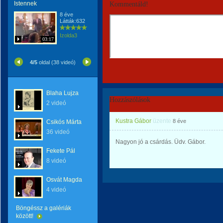
Istennek
Kommentáld!
8 éve
Látták:632
Izolda3
03:17
4/5
oldal (38 videó)
Blaha Lujza
Hozzászólások
2 videó
Kustra Gábor
üzente
8 éve
Csikós Márta
36 videó
Nagyon jó a csárdás. Üdv. Gábor.
Fekete Pál
8 videó
Osvát Magda
4 videó
Böngéssz a galériák
között!