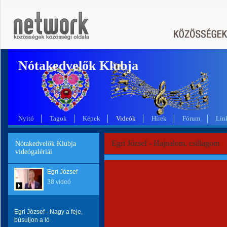
Nótakedvelők Klubja
Nyitó
Tagok
Képek
Videók
Hírek
Fórum
Lin
Egri József - Hajnalom, csillagom
Nótakedvelők Klubja
videógalériái
Egri József
38 videó
Egri József - Nagy a feje,
búsuljon a ló