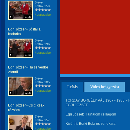
6 éve
Látták:250
kustragabor
01:29
Egri József - Jó ital a
kadarka
6 éve
Látták:296
kustragabor
01:59
Egri József - Ha szívedbe
zárnál
6 éve
Látták:205
Leírás
Videó beágyazása
kustragabor
02:35
TORDAY BORBÉLY PÁL 1907 - 1985. -
EGRI JÓZSEF ..
Egri József - Csitt, csak
rózsám
Egri József: Hajnalom csillagom
7 éve
Látták:257
Kísér:ifj. Berki Béla és zenekara
kustragabor