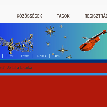
a
Hírek
Fórum
Linkek
Friss
sef - Jó ital a kadarka