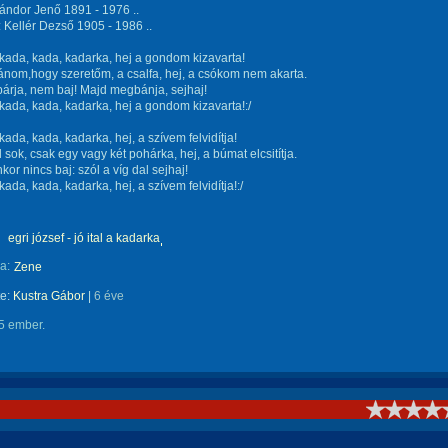
ándor Jenő 1891 - 1976 ..
 Kellér Dezső 1905 - 1986 ..
a kada, kada, kadarka, hej a gondom kizavarta!
ánom,hogy szeretőm, a csalfa, hej, a csókom nem akarta.
párja, nem baj! Majd megbánja, sejhaj!
a kada, kada, kadarka, hej a gondom kizavarta!:/
 kada, kada, kadarka, hej, a szívem felvidítja!
 sok, csak egy vagy két pohárka, hej, a búmat elcsitítja.
nkor nincs baj: szól a víg dal sejhaj!
 kada, kada, kadarka, hej, a szívem felvidítja!:/
egri józsef - jó ital a kadarka
a:
Zene
te:
Kustra Gábor
|
6 éve
5 ember.
!