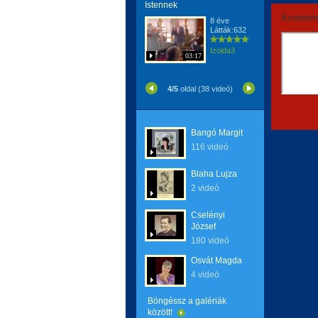
Istennek
Komment
8 éve
Látták:632
Izolda3
03:17
4/5
oldal (38 videó)
Bangó Margit
116 videó
Blaha Lujza
2 videó
Cselényi
József
180 videó
Osvát Magda
4 videó
Böngéssz a galériák
között!