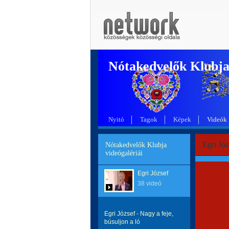
Nótakedvelők Klubj
Nyitó
Tagok
Képek
Videók
Egri Józ
Nótakedvelők Klubja
videógalériái
Egri József
38 videó
Egri József - Nagy a feje,
búsuljon a ló