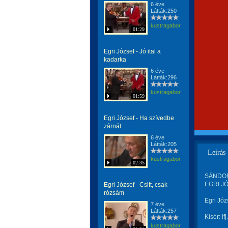
6 éve
Látták:250
kustragabor
01:29
Egri József - Jó ital a
kadarka
6 éve
Látták:296
kustragabor
01:59
Egri József - Ha szívedbe
zárnál
6 éve
Látták:205
Leírás
kustragabor
02:35
SÁNDOR 
EGRI JÓ
Egri József - Csitt, csak
rózsám
Egri Józs
7 éve
Látták:257
Kísér: i
kustragabor