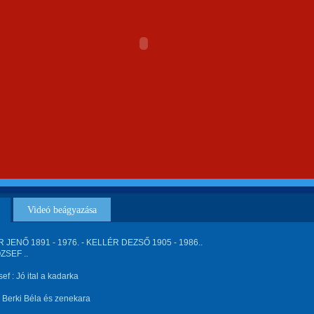
Videó beágyazása
JENŐ 1891 - 1976. - KELLÉR DEZSŐ 1905 - 1986..
ZSEF ..
ef : Jó ital a kadarka
fj. Berki Béla és zenekara