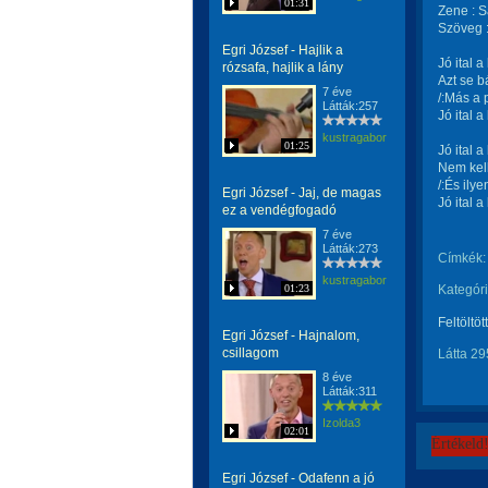
01:31
Zene : S
Szöveg :
Egri József - Hajlik a
Jó ital 
rózsafa, hajlik a lány
Azt se b
7 éve
/:Más a 
Látták:257
Jó ital 
kustragabor
01:25
Jó ital a
Nem kell
/:És ilye
Egri József - Jaj, de magas
Jó ital a
ez a vendégfogadó
7 éve
Látták:273
Címkék:
kustragabor
01:23
Kategóri
Feltöltöt
Egri József - Hajnalom,
csillagom
Látta 29
8 éve
Látták:311
Izolda3
02:01
Értékeld
Egri József - Odafenn a jó