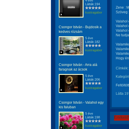
4 éve
Látták:194
Zene : M
Szöveg 
kustragabor
Valahol 
Valahol 
Csongor István - Bujdosik a
Valahol
kedves rózsám
Ne tudja
5 éve
Látták:182
Valamiko
Valamiko
kustragabor
Valamiko
Hogy én
Csongor István - Arra alá
Címkék:
faragnak az ácsok
5 éve
Kategóri
Látták:206
Feltöltöt
kustragabor
Látta 19
Csongor István - Valahol egy
kis faluban
5 éve
Értékeld
Látták:198
kustragabor