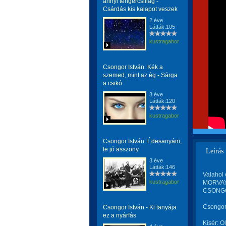
annyi tengercsillag -
Csárdás kis kalapot veszek
2 éve
Látták:105
kustragabor
Csongor István: Kék a
szemed, mint az ég - Sárga
a csikó
3 éve
Látták:120
kustragabor
Csongor István: Édesanyám,
te jó asszony
Leírás
3 éve
Látták:146
Valahol e
kustragabor
MORVAY 
CSONGO
Csongor 
Csongor István - Ki tanyája
ez a nyárfás
Kísér: 