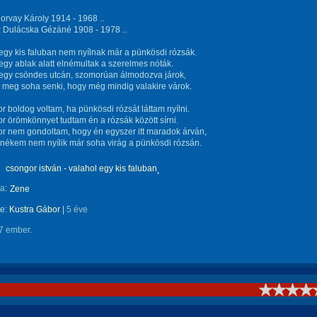
orvay Károly 1914 - 1968 ..
: Dulácska Gézáné 1908 - 1978 ..
egy kis faluban nem nyílnak már a pünkösdi rózsák.
egy ablak alatt elnémultak a szerelmes nóták.
 egy csöndes utcán, szomorúan álmodozva járok,
 meg soha senki, hogy még mindig valakire várok.
r boldog voltam, ha pünkösdi rózsát láttam nyílni.
r örömkönnyet tudtam én a rózsák között sírni.
r nem gondoltam, hogy én egyszer itt maradok árván,
nékem nem nyílik már soha virág a pünkösdi rózsán.
csongor istván - valahol egy kis faluban
a:
Zene
te:
Kustra Gábor
|
5 éve
7 ember.
!