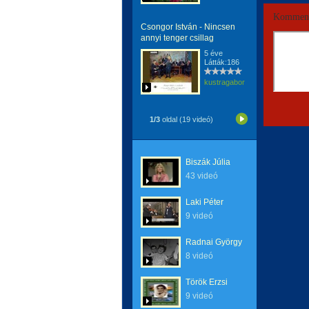
Komment
Csongor István - Nincsen
annyi tenger csillag
5 éve
Látták:186
kustragabor
1/3
oldal (19 videó)
Biszák Júlia
43 videó
Laki Péter
9 videó
Radnai György
8 videó
Török Erzsi
9 videó