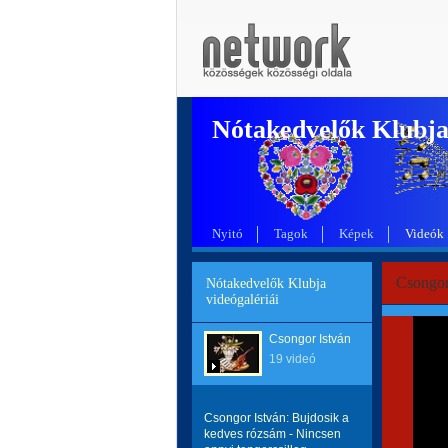
Nótakedvelők Klubj
Nyitó
Tagok
Képek
Videók
Csongor 
Nótakedvelők Klubja
videógalériái
Csongor István
19 videó
Csongor István: Bujdosik a
kedves rózsám - Nincsen