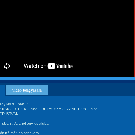
Videó beágyazása
gy kis faluban . :
KÁROLY 1914 - 1968. - DULÁCSKA GÉZÁNÉ 1908 - 1978 ..
R ISTVÁN ..
István : Valahol egy kisfaluban
Oláh Kálmán és zenekara