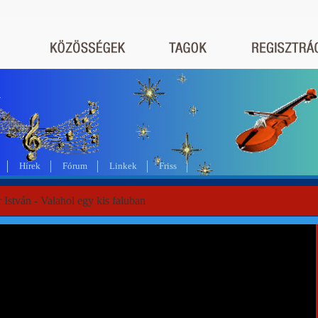
a
Hírek
Fórum
Linkek
Friss
István - Valahol egy kis faluban