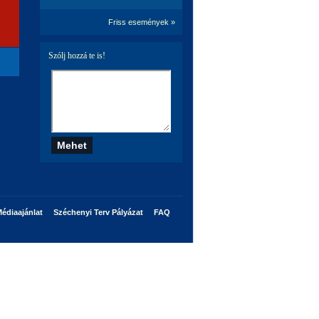
Friss események »
Szólj hozzá te is!
édiaajánlat
Széchenyi Terv Pályázat
FAQ