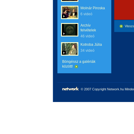
Molnár Piroska
6 videó
Archív
Vissza
felvételek
46 videó
Kotroba Júlia
34 videó
Böngéssz a galériák
között!
© 2007 Copyright Network.hu Minden 