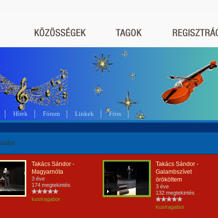
a
Hírek
Fórum
Linkek
Friss
Sándor
Takács Sándor -
Takács Sándor -
Magyarnóta
Galambszívet
3 éve
örököltem
174 megtekintés
3 éve
132 megtekintés
kustragabor
kustragabor