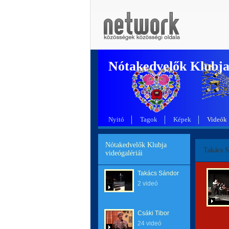
Nótakedvelők Klubj
Nyitó
Tagok
Képek
Videók
Nótakedvelők Klubja
Takács 
videógalériái
Takács Sándor
2 videó
Csáki Tibor
24 videó