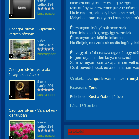
4 éve
Nincsen annyi tenger csillag az égen,
Látták:194
Mint ahányszor eszembe jutsz te nékem.
Ha te engem, szint oly híven szeretnél,
kustragabor
Mélyebb lenne, nagyobb lenne szerelmün
Édesanyám leányának neveznek,
Csongor István - Bujdosik a
Nem tehetek róla, hogy így szeretlek.
kedves rózsám
Édesanyám azt kötötte lelkemre,
5 éve
Ne öleljek, ne szorítsak csalfa legényt k
Látták:182
Én vagyok a falu rossza egyedül egyedül
kustragabor
Engem ugat minden kutya messziről.
Sem az anyám, sem az apám nem volt ro
Csak egyedül, csak egyedül, magam vag
Csongor István - Arra alá
faragnak az ácsok
Címkék:
csongor istván - nincsen annyi 
5 éve
Látták:206
Kategória:
Zene
kustragabor
Feltöltötte:
Kustra Gábor
|
5 éve
Látta 185 ember.
Csongor István - Valahol egy
kis faluban
5 éve
Látták:194
Értékeld!
kustragabor