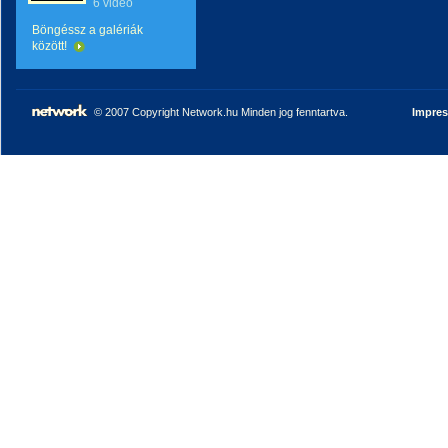
6 videó
Böngéssz a galériák
között!
© 2007 Copyright Network.hu Minden jog fenntartva.
Impre