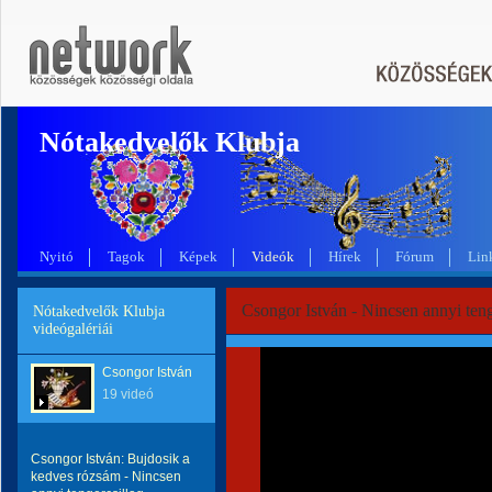
Nótakedvelők Klubja
Nyitó
Tagok
Képek
Videók
Hírek
Fórum
Lin
Csongor István - Nincsen annyi teng
Nótakedvelők Klubja
videógalériái
Csongor István
19 videó
Csongor István: Bujdosik a
kedves rózsám - Nincsen