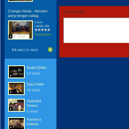
Csongor István - Nincsen
Kommentáld!
annyi tenger csillag
5 éve
Látták:186
kustragabor
1/3
oldal (19 videó)
Budai Zoltán
14 videó
Dócs Péter
46 videó
Gyémánt
Ferenc
4 videó
Kunovics
Katinka