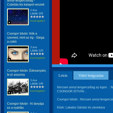
annyi tengercsillag -
Csárdás kis kalapot veszek
2 éve
Látták:105
kustragabor
Csongor István: Kék a
szemed, mint az ég - Sárga
a csikó
3 éve
Látták:120
kustragabor
Csongor István: Édesanyám,
te jó asszony
Leírás
Videó beágyazása
3 éve
Látták:146
Nincsen annyi tengercsillag az égen . : 
kustragabor
CSONGOR ISTVÁN ..
Csongor István : Nincsen annyi tengercs
Csongor István - Ki tanyája
Kísér: Lakatos Sándor és zenekara
ez a nyárfás