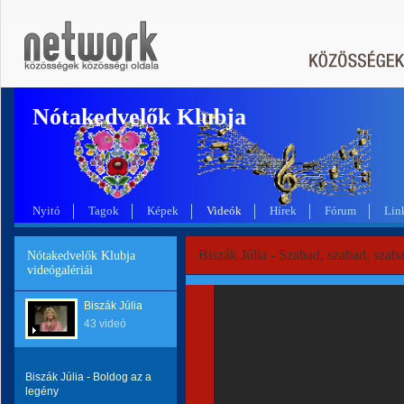
Nótakedvelők Klubja
Nyitó
Tagok
Képek
Videók
Hírek
Fórum
Lin
Biszák Júlia - Szabad, szabad, szab
Nótakedvelők Klubja
videógalériái
Biszák Júlia
43 videó
Biszák Júlia - Boldog az a
legény