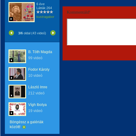
6 éve
Látták:264
Kommentáld!
kustragabor
3/6
oldal (43 videó)
B. Tóth Magda
99 videó
Fodor Károly
10 videó
László Imre
212 videó
Vígh Ibolya
19 videó
Böngéssz a galériák
között!