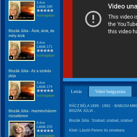
5 éve
Látták:180
kustragabor
Biszák Júlia - Árok, árok, de
mély árok
5 éve
Látták:171
kustragabor
Biszák Júlia - Az a szokás
járja
5 éve
Látták:174
Leírás
Videó beágyazása
kustragabor
RÁCZ BÉLA 1899 - 1962. - BABUSA MIKL
BISZÁK JÚLIA ..
Biszák Júlia - Harminchárom
rózsafámon
Biszák Júlia : Szabad, szabad, szabad
6 éve
Látták:233
Kísér: László Ferenc és zenekara
kustragabor