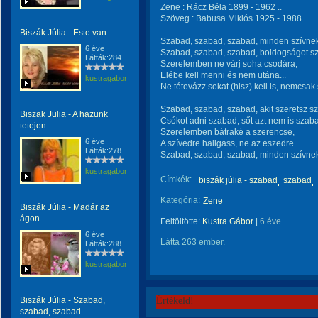
Zene : Rácz Béla 1899 - 1962 ..
Szöveg : Babusa Miklós 1925 - 1988 ..
Biszák Júlia - Este van
Szabad, szabad, szabad, minden szívnek
6 éve
Szabad, szabad, szabad, boldogságot sz
Látták:284
Szerelemben ne várj soha csodára,
Elébe kell menni és nem utána...
kustragabor
Ne tétovázz sokat (hisz) kell is, nemcsak
Szabad, szabad, szabad, akit szeretsz sz
Biszak Julia - A hazunk
Csókot adni szabad, sőt azt nem is szaba
tetejen
Szerelemben bátraké a szerencse,
6 éve
A szívedre hallgass, ne az eszedre...
Látták:278
Szabad, szabad, szabad, minden szívnek
kustragabor
Címkék:
biszák júlia - szabad
szabad
Kategória:
Zene
Biszák Júlia - Madár az
ágon
Feltöltötte:
Kustra Gábor
|
6 éve
6 éve
Látta 263 ember.
Látták:288
kustragabor
Biszák Júlia - Szabad,
Értékeld!
szabad, szabad