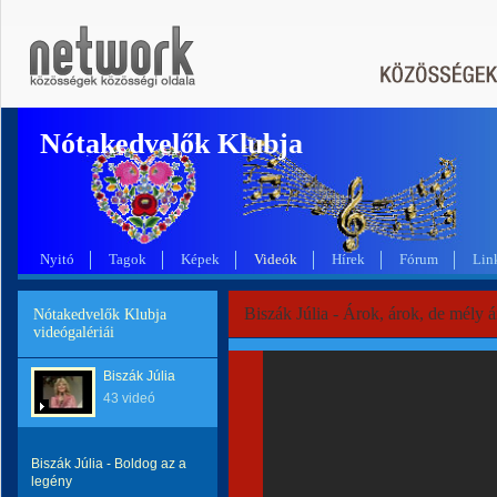
Nótakedvelők Klubja
Nyitó
Tagok
Képek
Videók
Hírek
Fórum
Lin
Biszák Júlia - Árok, árok, de mély 
Nótakedvelők Klubja
videógalériái
Biszák Júlia
43 videó
Biszák Júlia - Boldog az a
legény