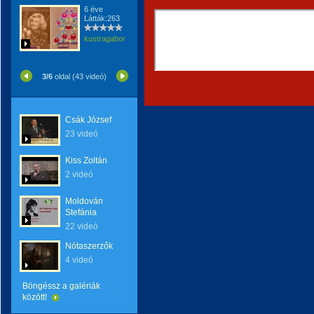
6 éve
Látták:263
kustragabor
3/6
oldal (43 videó)
Csák József
23 videó
Kiss Zoltán
2 videó
Moldován
Stefánia
22 videó
Nótaszerzők
4 videó
Böngéssz a galériák
között!