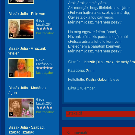
Árok, árok, de mély árok,
Azt mondják, hogy tifelétek sokat járok.
/:Fel van hajtva a kis szoknyám térdig,
Biszák Júlia - Este van
Úgy sétálok a főutcán végig.
6 éve
Mért nem jössz, mért nem jösz?:/
Látták:284
Ha még egyszer felém jönnél,
kustragabor
Házunk előtt a kis padon megölelnél.
/:Fölszáradna a lehulló könnyem,
Elfeledném a bánatom könnyen,
Biszak Julia - A hazunk
Mért nem jössz, mért nem jösz?:/
tetejen
6 éve
Címkék:
biszák júlia - Árok
de mély ár
Látták:278
Kategória:
Zene
kustragabor
Feltöltötte:
Kustra Gábor
|
5 éve
Biszák Júlia - Madár az
Látta 170 ember.
ágon
6 éve
Látták:288
kustragabor
Értékeld!
Biszák Júlia - Szabad,
szabad, szabad
Kommentáld!