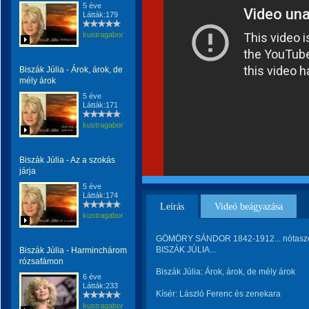
5 éve
Látták:179
kustragabor
Biszák Júlia - Árok, árok, de
mély árok
5 éve
Látták:171
kustragabor
Biszák Júlia - Az a szokás
járja
5 éve
Látták:174
Leírás
Videó beágyazása
kustragabor
GÖMÖRY SÁNDOR 1842-1912... nótaszer
BISZÁK JÚLIA...
Biszák Júlia - Harminchárom
rózsafámon
Biszák Júlia: Árok, árok, de mély árok
6 éve
Látták:233
Kísér: László Ferenc és zenekara
kustragabor