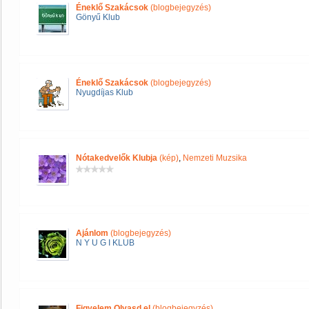
Éneklő Szakácsok
(blogbejegyzés)
Gönyű Klub
Éneklő Szakácsok
(blogbejegyzés)
Nyugdíjas Klub
Nótakedvelők Klubja
(kép)
,
Nemzeti Muzsika
Ajánlom
(blogbejegyzés)
N Y U G I KLUB
Figyelem Olvasd el
(blogbejegyzés)