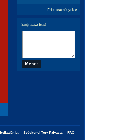
Friss események »
Szólj hozzá te is!
édiaajánlat
Széchenyi Terv Pályázat
FAQ