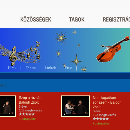
a
Hírek
Fórum
Linkek
Friss
solt
Szép a rózsám -
Nem tagadtam
Balogh Zsolt
sohasem - Balogh
3 éve
Zsolt
135 megtekintés
3 éve
123 megtekintés
kustragabor
kustragabor