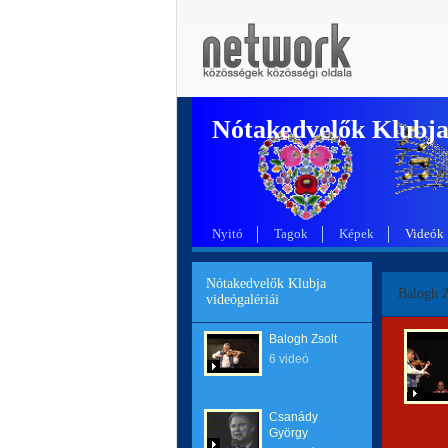
Nótakedvelők Klubj
Nyitó
Tagok
Képek
Videók
Nótakedvelők Klubja
Balogh Z
videógalériái
Balogh Zsolt
6 videó
Csanády
György