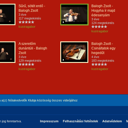
Sűrű, sötét erdő -
Balogh Zsolt -
Balogh Zsolt
Hogyha ír majd
3 éve
édesanyám
117 megtekintés
3 éve
124 megtekintés
kustragabor
kustragabor
A szeretőm
Balogh Zsolt -
dunántúli - Balogh
Csináltatok egy
Zsolt
hegedűt
3 éve
4 éve
129 megtekintés
183 megtekintés
kustragabor
kustragabor
 a(z) Nótakedvelők Klubja közösség összes videójához
jog fenntartva.
Impresszum
Felhasználási feltételek
Adatvédelem
M