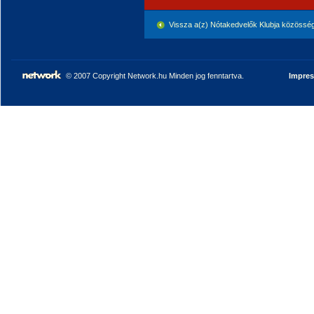
Vissza a(z) Nótakedvelők Klubja közössé
© 2007 Copyright Network.hu Minden jog fenntartva.
Impre