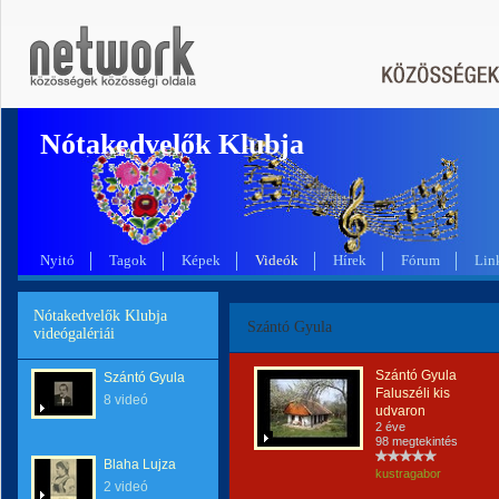
Nótakedvelők Klubja
Nyitó
Tagok
Képek
Videók
Hírek
Fórum
Lin
Nótakedvelők Klubja
Szántó Gyula
videógalériái
Szántó Gyula
Szántó Gyula
Faluszéli kis
8 videó
udvaron
2 éve
98 megtekintés
Blaha Lujza
kustragabor
2 videó