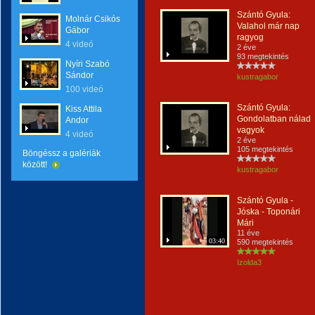
Szántó Gyula:
Molnár Csikós
Valahol már nap
Gábor
ragyog
4 videó
2 éve
93 megtekintés
Nyíri Szabó
Sándor
kustragabor
100 videó
Szántó Gyula:
Kiss Attila
Gondolatban nálad
Andor
vagyok
4 videó
2 éve
105 megtekintés
Böngéssz a galériák
között!
kustragabor
Szántó Gyula -
Jóska - Toponári
Mári
11 éve
03:40
590 megtekintés
Izolda3