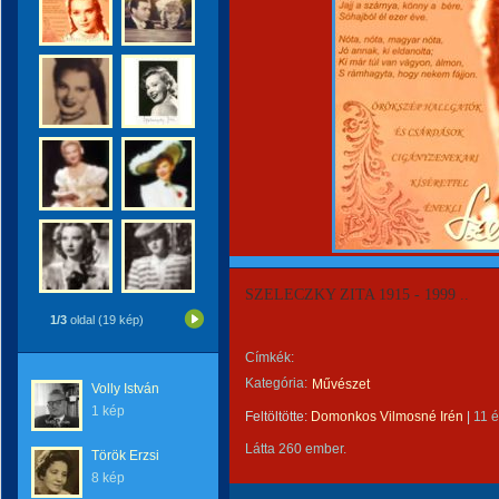
SZELECZKY ZITA 1915 - 1999 ..
1/3
oldal (19 kép)
Címkék:
Kategória:
Művészet
Volly István
1 kép
Feltöltötte:
Domonkos Vilmosné Irén
|
11 
Látta 260 ember.
Török Erzsi
8 kép