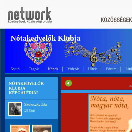
Nótakedvelők Klubja
Nyitó
Tagok
Képek
Videók
Hírek
Fórum
Lin
NÓTAKEDVELŐK
Di
KLUBJA
KÉPGALÉRIÁI
Szeleczky Zita
19 kép