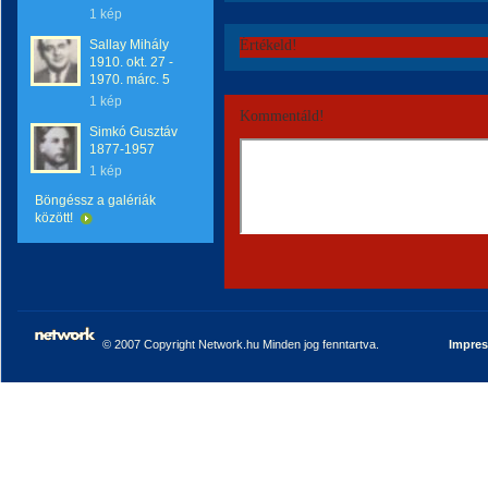
1 kép
Sallay Mihály
Értékeld!
1910. okt. 27 -
1970. márc. 5
1 kép
Kommentáld!
Simkó Gusztáv
1877-1957
1 kép
Böngéssz a galériák
között!
© 2007 Copyright Network.hu Minden jog fenntartva.
Impre