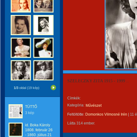
SZELECZKY ZITA 1915 - 1999 ..
1/3
oldal (19 kép)
Címkék:
Kategória:
Művészet
TÜTTŐ
3 kép
Feltöltötte:
Domonkos Vilmosné Irén
|
11 
Látta 314 ember.
id. Boka Károly
1808. február 26
- 1860. július 21