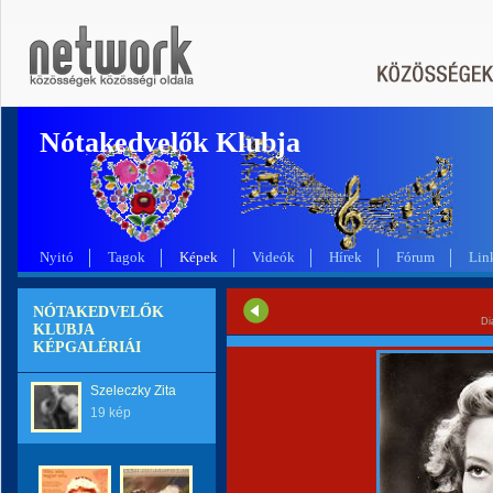
Nótakedvelők Klubja
Nyitó
Tagok
Képek
Videók
Hírek
Fórum
Lin
NÓTAKEDVELŐK
Di
KLUBJA
KÉPGALÉRIÁI
Szeleczky Zita
19 kép