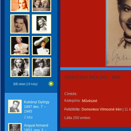
SZELECZKY ZITA 1915 - 1999 ..
1/3
oldal (19 kép)
Címkék:
Kategória:
Művészet
Kubányi György
1897 dec. 7 --
Feltöltötte:
Domonkos Vilmosné Irén
|
11 
1945
2 kép
Látta 250 ember.
Angyal Armand
1853, nov. 3. -