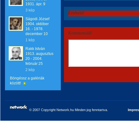
1931. ápr. 9
3 kép
Értékeld!
Ságodi József
1904. október
16. - 1978.
Kommentáld!
december 10
1 kép
Rakk István
1913. augusztus
20 - 2004.
február 25
2 kép
Böngéssz a galériák
között!
© 2007 Copyright Network.hu Minden jog fenntartva.
Impre