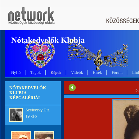
Nótakedvelők Klubja
Nyitó
Tagok
Képek
Videók
Hírek
Fórum
Lin
NÓTAKEDVELŐK
Di
KLUBJA
KÉPGALÉRIÁI
Szeleczky Zita
19 kép