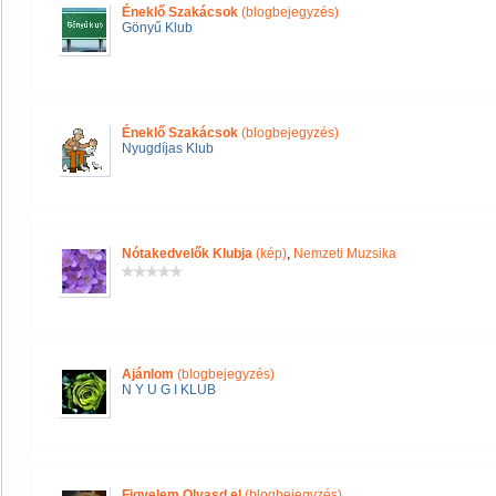
Éneklő Szakácsok
(blogbejegyzés)
Gönyű Klub
Éneklő Szakácsok
(blogbejegyzés)
Nyugdíjas Klub
Nótakedvelők Klubja
(kép)
,
Nemzeti Muzsika
Ajánlom
(blogbejegyzés)
N Y U G I KLUB
Figyelem Olvasd el
(blogbejegyzés)