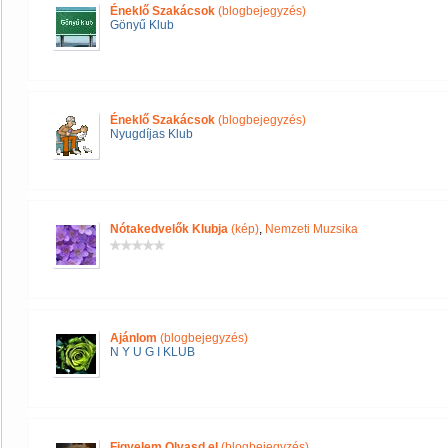
Éneklő Szakácsok
(blogbejegyzés)
Gönyű Klub
Éneklő Szakácsok
(blogbejegyzés)
Nyugdíjas Klub
Nótakedvelők Klubja
(kép)
,
Nemzeti Muzsika
Ajánlom
(blogbejegyzés)
N Y U G I KLUB
Figyelem Olvasd el
(blogbejegyzés)