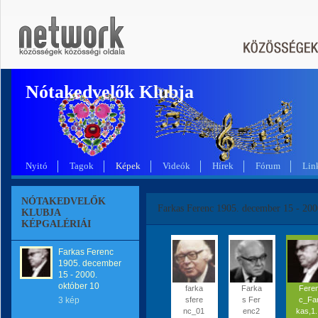
Nótakedvelők Klubja
Nyitó
Tagok
Képek
Videók
Hírek
Fórum
Lin
NÓTAKEDVELŐK
Farkas Ferenc 1905. december 15 - 200
KLUBJA
KÉPGALÉRIÁI
Farkas Ferenc
1905. december
15 - 2000.
október 10
farka
Farka
Fere
3 kép
sfere
s Fer
c_Fa
nc_01
enc2
kas,1.