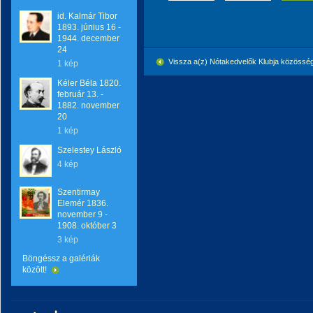
id. Kalmár Tibor
1893. június 16 -
1944. december
24
Vissza a(z) Nótakedvelők Klubja közössé
1 kép
Kéler Béla 1820.
február 13. -
1882. november
20
1 kép
Szelestey László
4 kép
Szentirmay
Elemér 1836.
november 9 -
1908. október 3
3 kép
Böngéssz a galériák
között!