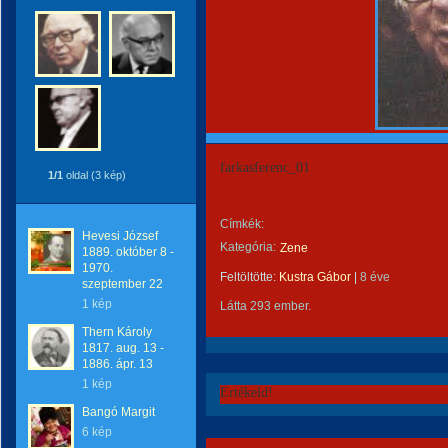
farkasferenc_01
1/1
oldal (3 kép)
Címkék:
Hevesi József
Kategória:
Zene
1889. október 8 -
1970.
Feltöltötte:
Kustra Gábor
|
8 éve
szeptember 22
1 kép
Látta 293 ember.
Thern Károly
1817. aug. 13 -
1886. ápr. 13
1 kép
Értékeld!
Bangó Margit
6 kép