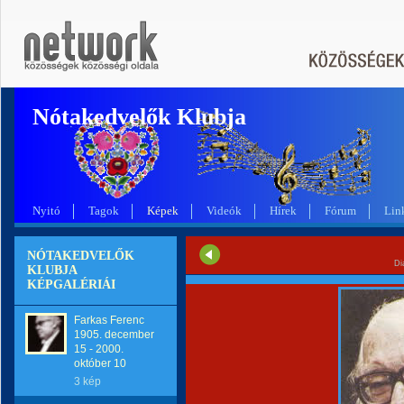
Nótakedvelők Klubja
Nyitó
Tagok
Képek
Videók
Hírek
Fórum
Lin
NÓTAKEDVELŐK
Di
KLUBJA
KÉPGALÉRIÁI
Farkas Ferenc
1905. december
15 - 2000.
október 10
3 kép