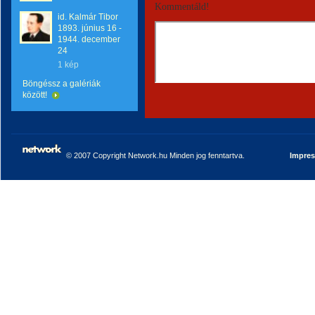
Kommentáld!
id. Kalmár Tibor
1893. június 16 -
1944. december
24
1 kép
Böngéssz a galériák
között!
© 2007 Copyright Network.hu Minden jog fenntartva.
Impre