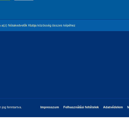
 a(z) Nótakedvelők Klubja közösség összes képéhez
jog fenntartva.
Impresszum
Felhasználási feltételek
Adatvédelem
M