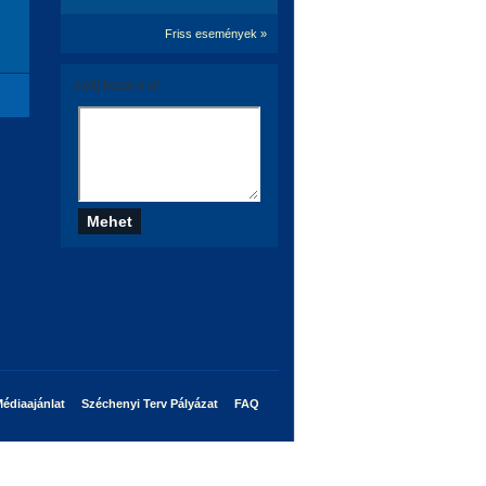
Friss események »
Szólj hozzá te is!
édiaajánlat
Széchenyi Terv Pályázat
FAQ