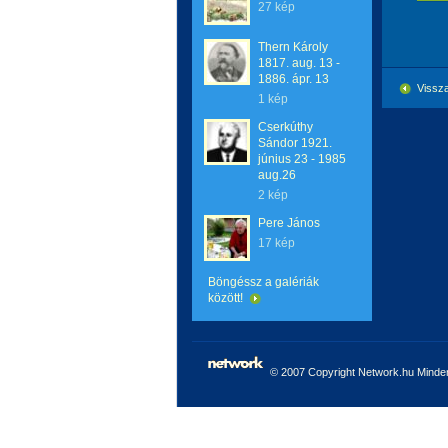
27 kép
Thern Károly
1817. aug. 13 -
1886. ápr. 13
Vissza
1 kép
Cserkúthy
Sándor 1921.
június 23 - 1985
aug.26
2 kép
Pere János
17 kép
Böngéssz a galériák
között!
© 2007 Copyright Network.hu Minden 