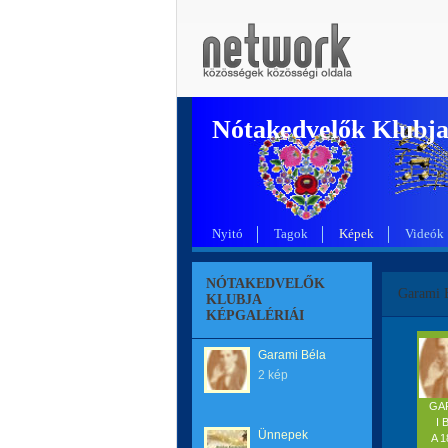
Nótakedvelők Klubj
Nyitó
Tagok
Képek
Videók
NÓTAKEDVELŐK
Garami 
KLUBJA
KÉPGALÉRIÁI
Garami Béla
2 kép
GA
I 
Ünnepek
A 1