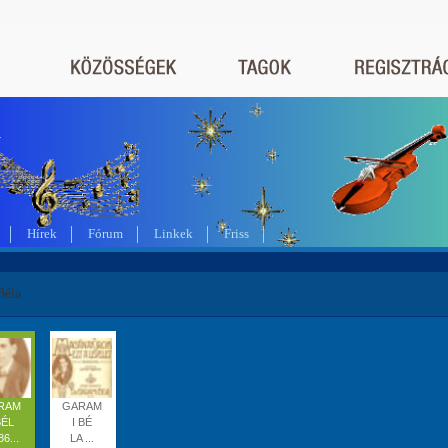
a
Hírek
Fórum
Linkek
Friss
Béla
RAM
GARAM
BÉL
I BÉ
86...
LA ...