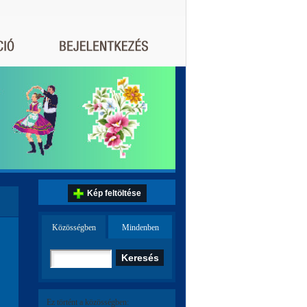
Kép feltöltése
Közösségben
Mindenben
Ez történt a közösségben: