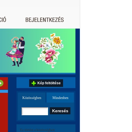
Kép feltöltése
Közösségben
Mindenben
Ez történt a közösségben: