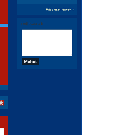
Friss események »
Szólj hozzá te is!