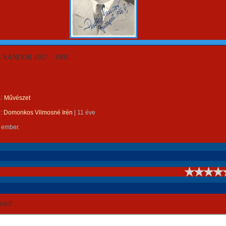
SÁNDOR 1917 - 1991 ..
:
Művészet
e:
Domonkos Vilmosné Irén
|
11 éve
 ember.
!
áld!