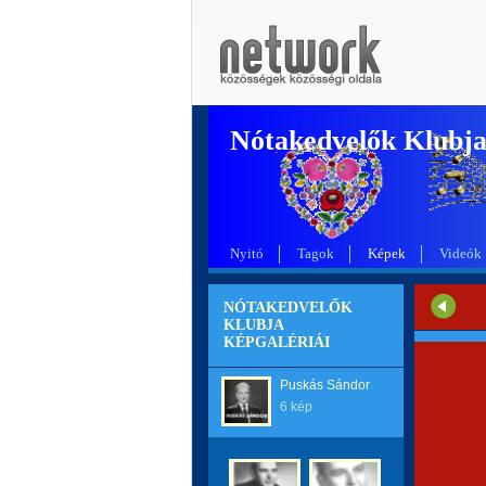
Nótakedvelők Klubj
Nyitó
Tagok
Képek
Videók
NÓTAKEDVELŐK
KLUBJA
KÉPGALÉRIÁI
Puskás Sándor
6 kép