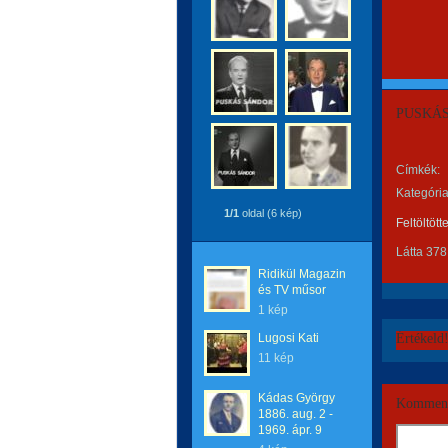
PUSKÁS 
Címkék:
Kategória
1/1
oldal (6 kép)
Feltöltött
Látta 378
Ridikül Magazin
és TV műsor
1 kép
Lugosi Kati
Értékeld
11 kép
Kádas György
Komment
1886. aug. 2 -
1969. ápr. 9