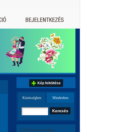
Kép feltöltése
Közösségben
Mindenben
Ez történt a közösségben: