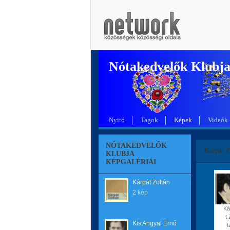
Nótakedvelők Klubj
Nyitó
Tagok
Képek
Videók
NÓTAKEDVELŐK
Kárpát Z
KLUBJA
KÉPGALÉRIÁI
Kárpát Zoltán
2 kép
Ká
t 
Kis Angyal Ernő
t