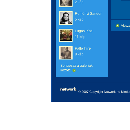
2 kép
Reményi Sándor
5 kép
Vissza
Lugosi Kati
11 kép
Palló Imre
8 kép
Böngéssz a galériák
között!
© 2007 Copyright Network.hu Minden 