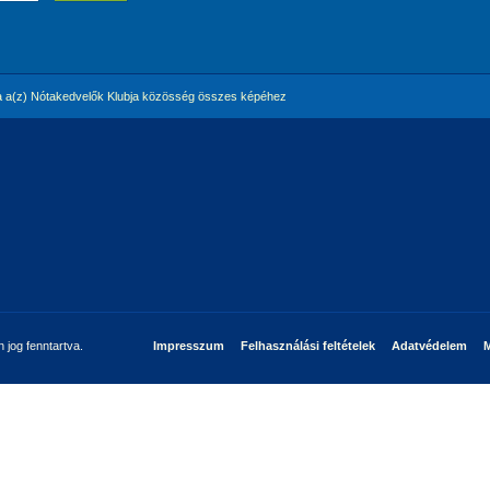
 a(z) Nótakedvelők Klubja közösség összes képéhez
jog fenntartva.
Impresszum
Felhasználási feltételek
Adatvédelem
M