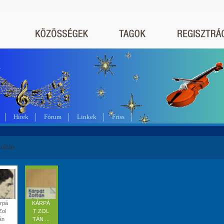
a
Hírek
Fórum
Linkek
Friss
oltán
rpá
KÁRPÁ
Zol
T ZOL
án
TÁN ...