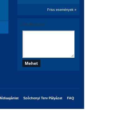
Friss események »
Szólj hozzá te is!
édiaajánlat
Széchenyi Terv Pályázat
FAQ