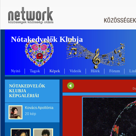
Nótakedvelők Klubja
Nyitó
Tagok
Képek
Videók
Hírek
Fórum
Lin
NÓTAKEDVELŐK
Di
KLUBJA
KÉPGALÉRIÁI
Kovács Apollónia
20 kép