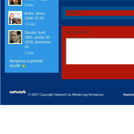
8 kép
Értékeld!
Bokor János
1948. 07.02
10 kép
Kommentáld!
Sándor Jenő
1891. június 30 -
1978. december
30
2 kép
Böngéssz a galériák
között!
© 2007 Copyright Network.hu Minden jog fenntartva.
Impre