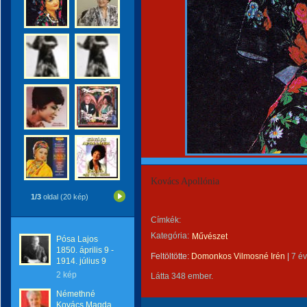
Kovács Apollónia
1/3
oldal (20 kép)
Címkék:
Kategória:
Művészet
Pósa Lajos
1850. április 9 -
Feltöltötte:
Domonkos Vilmosné Irén
|
7 é
1914. július 9
2 kép
Látta 348 ember.
Némethné
Kovács Magda