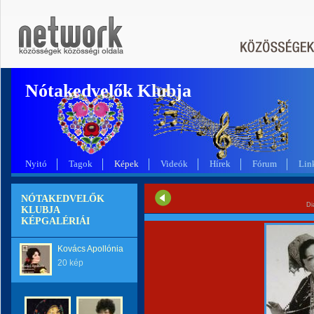
Nótakedvelők Klubja
Nyitó
Tagok
Képek
Videók
Hírek
Fórum
Lin
NÓTAKEDVELŐK
Di
KLUBJA
KÉPGALÉRIÁI
Kovács Apollónia
20 kép