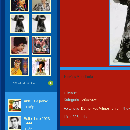
Kovács Apollónia
1/3
oldal (20 kép)
Címkék:
Kategória:
Művészet
Artisjus díjasok
11 kép
Feltöltötte:
Domonkos Vilmosné Irén
|
9 é
Látta 395 ember.
Bojtor Imre 1923-
1999
8 kép