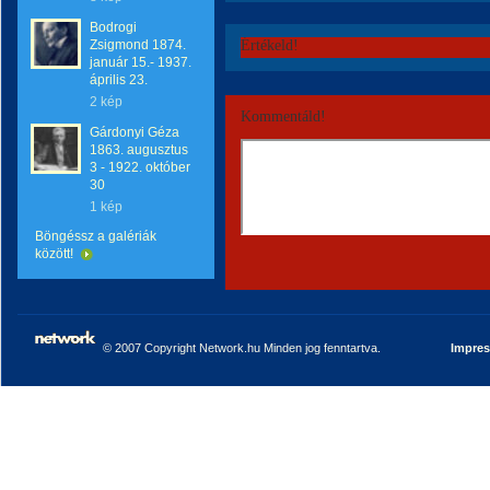
Bodrogi
Zsigmond 1874.
Értékeld!
január 15.- 1937.
április 23.
2 kép
Kommentáld!
Gárdonyi Géza
1863. augusztus
3 - 1922. október
30
1 kép
Böngéssz a galériák
között!
© 2007 Copyright Network.hu Minden jog fenntartva.
Impre