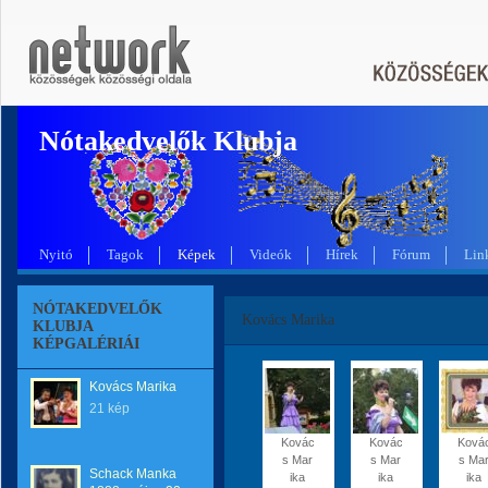
Nótakedvelők Klubja
Nyitó
Tagok
Képek
Videók
Hírek
Fórum
Lin
NÓTAKEDVELŐK
Kovács Marika
KLUBJA
KÉPGALÉRIÁI
Kovács Marika
21 kép
Kovác
Kovác
Ková
s Mar
s Mar
s Ma
Schack Manka
ika
ika
ika