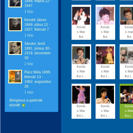
1888. május 22 -
1947
1 kép
Kersék János
1869. július 12 -
Kovác
Kovác
ková
1927. február 7
s Mar
s Mar
s ma
1 kép
ika
ika
ika
Sándor Jenő
1891. június 30 -
1978. december
30
2 kép
Kovác
Kovác
Ková
s Mar
s Mar
s Ma
Rácz Béla 1899.
ika (...
ika (...
ika (..
február 13 -
1962. augusztus
28
1 kép
Böngéssz a galériák
között!
Kovác
Kovác
Ková
s Mar
s Mar
s Ma
ika (...
ika (...
ika (..