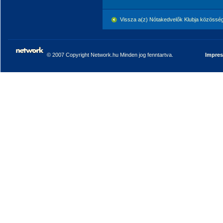
Vissza a(z) Nótakedvelők Klubja közössé
© 2007 Copyright Network.hu Minden jog fenntartva.
Impre