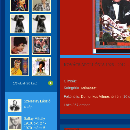
KOVÁCS APOLLÓNIA 1926 - 2012. -
Címkék:
1/3
oldal (20 kép)
Kategória:
Művészet
Feltöltötte:
Domonkos Vilmosné Irén
|
10 
Szelestey László
Látta 357 ember.
4 kép
Sallay Mihály
1910. okt. 27 -
1970. márc. 5