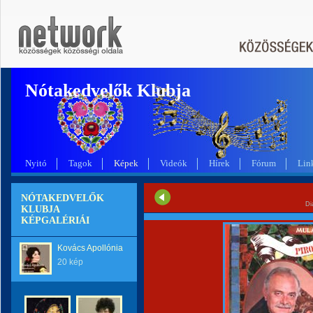
Nótakedvelők Klubja
Nyitó
Tagok
Képek
Videók
Hírek
Fórum
Lin
NÓTAKEDVELŐK
Di
KLUBJA
KÉPGALÉRIÁI
Kovács Apollónia
20 kép