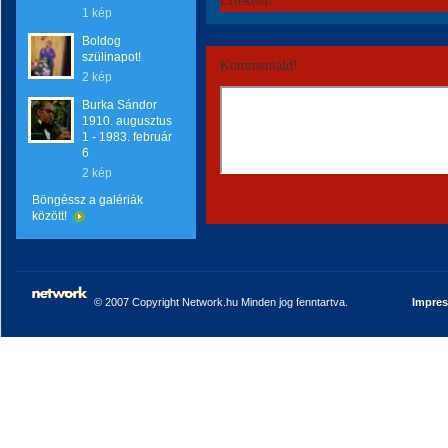
Értékeld!
1 kép
Boldog
szülinapot!
Kommentáld!
2 kép
Burka Sándor
1910. augusztus
1 - 1983. február
6
2 kép
Böngéssz a galériák
között!
© 2007 Copyright Network.hu Minden jog fenntartva.
Impre