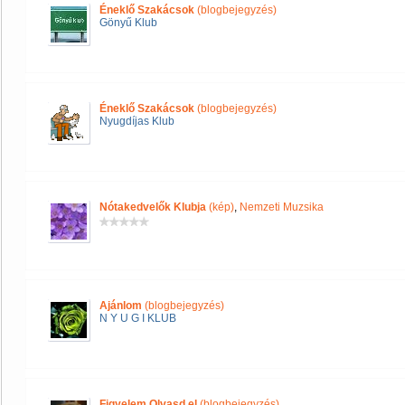
Éneklő Szakácsok
(blogbejegyzés)
Gönyű Klub
Éneklő Szakácsok
(blogbejegyzés)
Nyugdíjas Klub
Nótakedvelők Klubja
(kép)
,
Nemzeti Muzsika
Ajánlom
(blogbejegyzés)
N Y U G I KLUB
Figyelem Olvasd el
(blogbejegyzés)