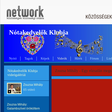
Nótakedvelők Klubja
Nyitó
Tagok
Képek
Videók
Hírek
Fórum
Lin
Zsuzsa Mihály - Egy rózsafán megsz
Nótakedvelők Klubja
videógalériái
Zsuzsa Mihály
65 videó
Zsuzsa Mihály:
Galambszívet örököltem