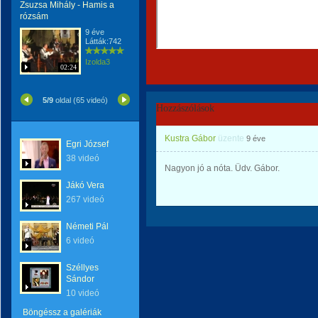
Zsuzsa Mihály - Hamis a
rózsám
9 éve
Látták:742
Izolda3
02:24
5/9
oldal (65 videó)
Hozzászólások
Kustra Gábor
üzente
9 éve
Egri József
38 videó
Nagyon jó a nóta. Üdv. Gábor.
Jákó Vera
267 videó
Németi Pál
6 videó
Széllyes
Sándor
10 videó
Böngéssz a galériák