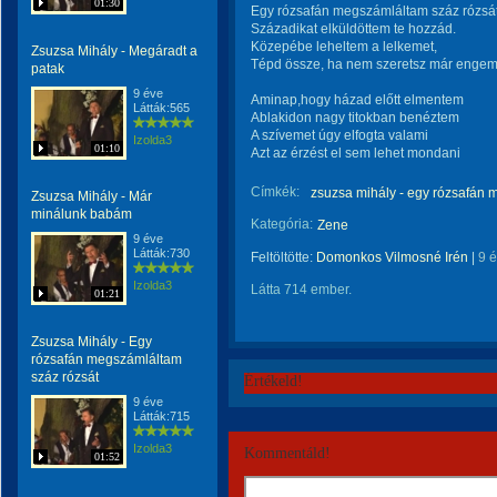
01:30
Egy rózsafán megszámláltam száz rózsát
Századikat elküldöttem te hozzád.
Közepébe leheltem a lelkemet,
Zsuzsa Mihály - Megáradt a
Tépd össze, ha nem szeretsz már engem
patak
9 éve
Aminap,hogy házad előtt elmentem
Látták:565
Ablakidon nagy titokban benéztem
A szívemet úgy elfogta valami
Izolda3
01:10
Azt az érzést el sem lehet mondani
Címkék:
zsuzsa mihály - egy rózsafán 
Zsuzsa Mihály - Már
minálunk babám
Kategória:
Zene
9 éve
Látták:730
Feltöltötte:
Domonkos Vilmosné Irén
|
9 
Izolda3
Látta 714 ember.
01:21
Zsuzsa Mihály - Egy
rózsafán megszámláltam
száz rózsát
Értékeld!
9 éve
Látták:715
Izolda3
Kommentáld!
01:52