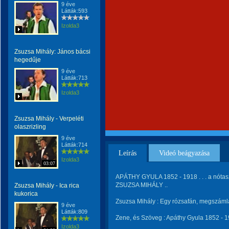
9 éve
Látták:593
Izolda3
Zsuzsa Mihály: János bácsi
hegedűje
9 éve
Látták:713
Izolda3
Zsuzsa Mihály - Verpeléti
olaszrizling
9 éve
Látták:714
Leírás
Videó beágyazása
Izolda3
03:07
APÁTHY GYULA 1852 - 1918 . . . a nótasz
ZSUZSA MIHÁLY ..
Zsuzsa Mihály - Ica rica
kukorica
Zsuzsa Mihály : Egy rózsafán, megszámlá
9 éve
Látták:809
Zene, és Szöveg : Apáthy Gyula 1852 - 1
Izolda3