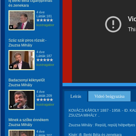
ifj Berki Béla cigányprímás
és zenekara
4 éve
Látták:181
kustragabor
Száz szál piros rózsát -
Zsuzsa Mihály
4 éve
Látták:187
kustragabor
Badacsonyi kéknyelűt
Zsuzsa Mihály
4 éve
Látták:209
Leírás
Videó beágyazása
kustragabor
KOVÁCS KÁROLY 1887 - 1958. - ID. KAL
ZSUZSA MIHÁLY ..
Minek a szőke énnékem
Zsuzsa Mihály
Zsuzsa Mihály : Repülj, repülj hétpettye
4 éve
Kísér: ifj. Berki Béla és zenekara
Látták:207