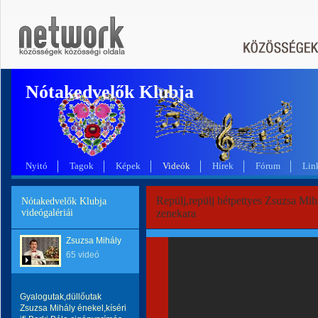
Nótakedvelők Klubja
Nyitó
Tagok
Képek
Videók
Hírek
Fórum
Lin
Repülj,repülj hétpettyes Zsuzsa Mihá
Nótakedvelők Klubja
videógalériái
zenekara
Zsuzsa Mihály
65 videó
Gyalogutak,düllőutak
Zsuzsa Mihály énekel,kíséri