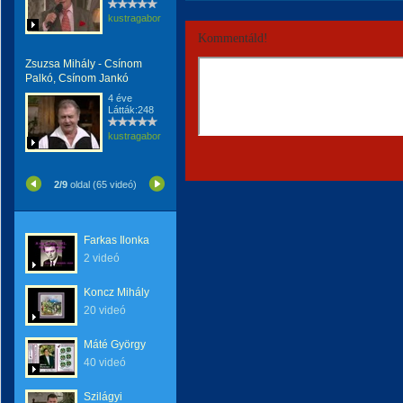
kustragabor
Kommentáld!
Zsuzsa Mihály - Csínom
Palkó, Csínom Jankó
4 éve
Látták:248
kustragabor
2/9
oldal (65 videó)
Farkas Ilonka
2 videó
Koncz Mihály
20 videó
Máté György
40 videó
Szilágyi