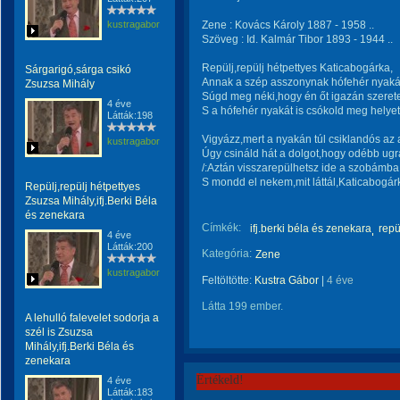
kustragabor
Zene : Kovács Károly 1887 - 1958 ..
Szöveg : Id. Kalmár Tibor 1893 - 1944 ..
Repülj,repülj hétpettyes Katicabogárka,
Sárgarigó,sárga csikó
Annak a szép asszonynak hófehér nyaká
Zsuzsa Mihály
Súgd meg néki,hogy én őt igazán szeret
4 éve
S a hófehér nyakát is csókold meg helye
Látták:198
Vigyázz,mert a nyakán túl csiklandós az 
kustragabor
Úgy csináld hát a dolgot,hogy odébb ug
/:Aztán visszarepülhetsz ide a szobámba
S mondd el nekem,mit láttál,Katicabogárk
Repülj,repülj hétpettyes
Zsuzsa Mihály,ifj.Berki Béla
és zenekara
Címkék:
ifj.berki béla és zenekara
repü
4 éve
Látták:200
Kategória:
Zene
kustragabor
Feltöltötte:
Kustra Gábor
|
4 éve
Látta 199 ember.
A lehulló falevelet sodorja a
szél is Zsuzsa
Mihály,ifj.Berki Béla és
zenekara
Értékeld!
4 éve
Látták:183