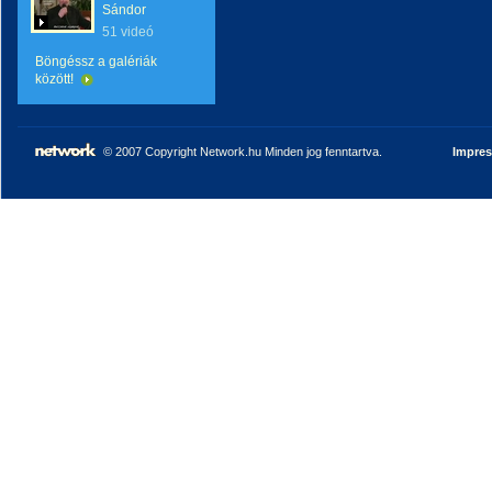
Sándor
51 videó
Böngéssz a galériák
között!
© 2007 Copyright Network.hu Minden jog fenntartva.
Impre