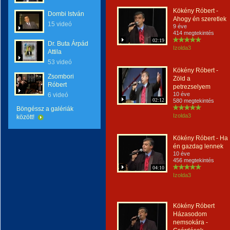
Kökény Róbert -
Dombi István
Ahogy én szeretlek
15 videó
9 éve
414 megtekintés
02:19
Dr. Buta Árpád
Izolda3
Attila
53 videó
Kökény Róbert -
Zsombori
Zöld a
Róbert
petrezselyem
10 éve
6 videó
02:12
580 megtekintés
Böngéssz a galériák
Izolda3
között!
Kökény Róbert - Ha
én gazdag lennek
10 éve
456 megtekintés
04:10
Izolda3
Kökény Róbert
Házasodom
nemsokára -