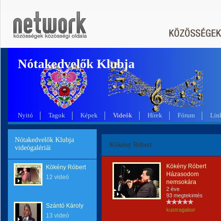
Nótakedvelők Klubja
Nyitó
Tagok
Képek
Videók
Hírek
Fórum
Lin
Nótakedvelők Klubja
Kökény Róbert
videógalériái
Kökény Róbert
Kökény Róbert
Házasodom
12 videó
nemsokára
2 éve
93 megtekintés
Szántó Károly
kustragabor
13 videó