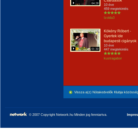
Csárdások
04:28
10 éve
459 megtekintés
Izolda3
Kökény Róbert -
Gyertek ide
budapesti cigányok
10 éve
01:30
447 megtekintés
kustragabor
Vissza a(z) Nótakedvelők Klubja közössé
© 2007 Copyright Network.hu Minden jog fenntartva.
Impre