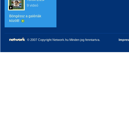
9 videó
Böngéssz a galériák
között!
© 2007 Copyright Network.hu Minden jog fenntartva.
Impre