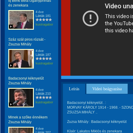
ifj Berki Béla cigányprímás
és zenekara
4 éve
Látták:181
kustragabor
Száz szál piros rózsát -
Zsuzsa Mihály
4 éve
Látták:187
kustragabor
Badacsonyi kéknyelűt
Zsuzsa Mihály
Leírás
Videó beágyazása
4 éve
Látták:210
kustragabor
Badacsonyi kéknyelüt . :
MORVAY KÁROLY 1914 - 1968. - SZONDY
ZSUZSA MIHÁLY ..
Minek a szőke énnékem
Zuzsa Mihály : Badacsonyi kéknyelüt
Zsuzsa Mihály
4 éve
Kísér: Lakatos Miklós és zenekara
Látták:207