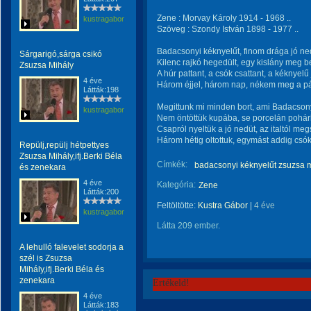
Zene : Morvay Károly 1914 - 1968 ..
kustragabor
Szöveg : Szondy István 1898 - 1977 ..
Badacsonyi kéknyelűt, finom drága jó ned
Sárgarigó,sárga csikó
Kilenc rajkó hegedült, egy kislány meg b
Zsuzsa Mihály
A húr pattant, a csók csattant, a kéknyelű
4 éve
Három éjjel, három nap, nékem meg a p
Látták:198
Megittunk mi minden bort, ami Badacson
kustragabor
Nem öntöttük kupába, se porcelán pohár
Csapról nyeltük a jó nedüt, az italtól m
Három hétig oltottuk, egymást addig csók
Repülj,repülj hétpettyes
Zsuzsa Mihály,ifj.Berki Béla
Címkék:
badacsonyi kéknyelűt zsuzsa 
és zenekara
4 éve
Kategória:
Zene
Látták:200
Feltöltötte:
Kustra Gábor
|
4 éve
kustragabor
Látta 209 ember.
A lehulló falevelet sodorja a
szél is Zsuzsa
Mihály,ifj.Berki Béla és
zenekara
Értékeld!
4 éve
Látták:183