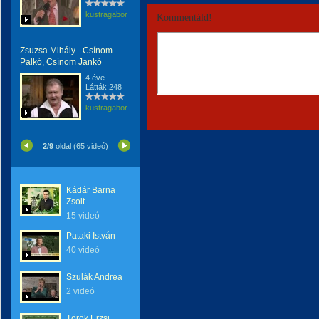
kustragabor
Kommentáld!
Zsuzsa Mihály - Csínom
Palkó, Csínom Jankó
4 éve
Látták:248
kustragabor
2/9
oldal (65 videó)
Kádár Barna
Zsolt
15 videó
Pataki István
40 videó
Szulák Andrea
2 videó
Török Erzsi