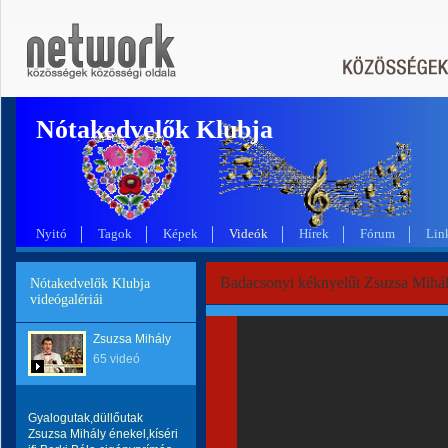
Nótakedvelők Klubja
Nyitó
Tagok
Képek
Videók
Hírek
Fórum
Lin
Badacsonyi kéknyelűt Zsuzsa Mihá
Nótakedvelők Klubja
videógalériái
Zsuzsa Mihály
65 videó
Gyalogutak,düllőutak
Zsuzsa Mihály énekel,kíséri