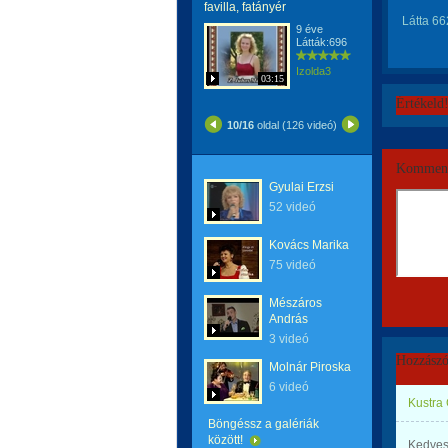
favilla, fatányér
Látta 66
9 éve
Látták:696
Izolda3
03:15
Értékeld
10/16
oldal (126 videó)
Komment
Gyulai Erzsi
52 videó
Kovács Marika
75 videó
Mészáros
András
3 videó
Hozzászó
Molnár Piroska
6 videó
Kustra
Böngéssz a galériák
között!
Kedves