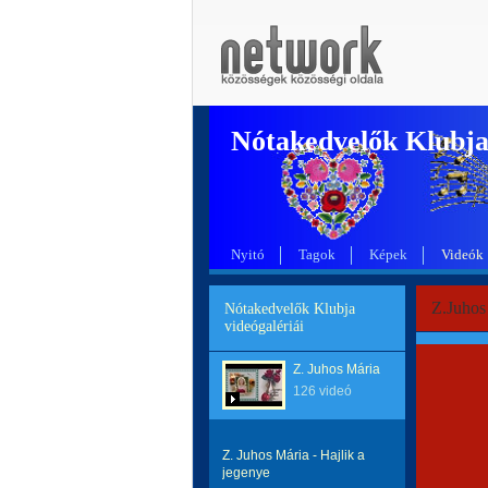
Nótakedvelők Klubj
Nyitó
Tagok
Képek
Videók
Z.Juhos
Nótakedvelők Klubja
videógalériái
Z. Juhos Mária
126 videó
Z. Juhos Mária - Hajlik a
jegenye