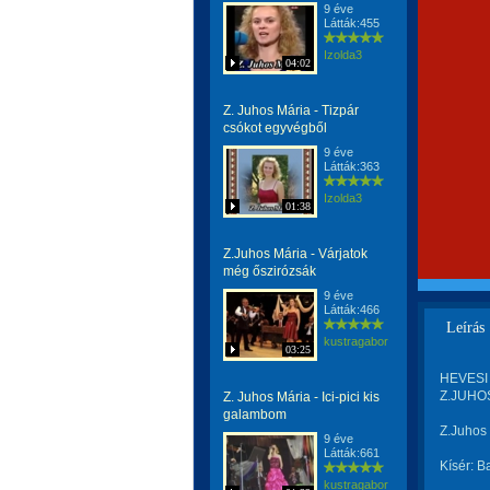
9 éve
Látták:455
Izolda3
04:02
Z. Juhos Mária - Tizpár
csókot egyvégből
9 éve
Látták:363
Izolda3
01:38
Z.Juhos Mária - Várjatok
még őszirózsák
9 éve
Látták:466
Leírás
kustragabor
03:25
HEVESI 
Z.JUHOS
Z. Juhos Mária - Ici-pici kis
galambom
Z.Juhos 
9 éve
Látták:661
Kísér: B
kustragabor