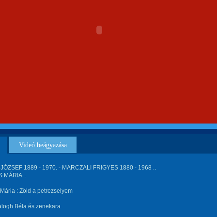
Videó beágyazása
JÓZSEF 1889 - 1970. - MARCZALI FRIGYES 1880 - 1968 ..
 MÁRIA ..
Mária : Zöld a petrezselyem
alogh Béla és zenekara