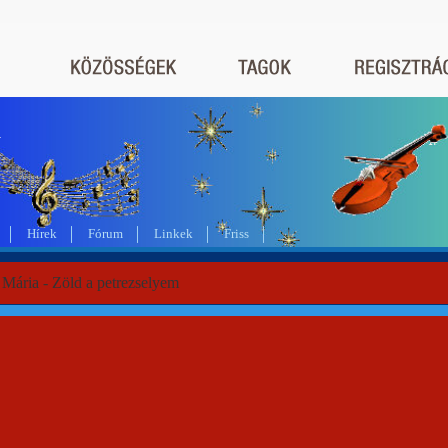
a
Hírek
Fórum
Linkek
Friss
 Mária - Zöld a petrezselyem