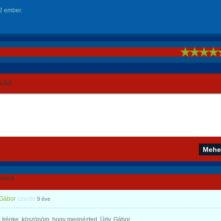
2 ember.
!
áld!
lások
 Gábor
üzente
9 éve
 Irénke, köszönöm, hogy megnézted. Üdv. Gábor.