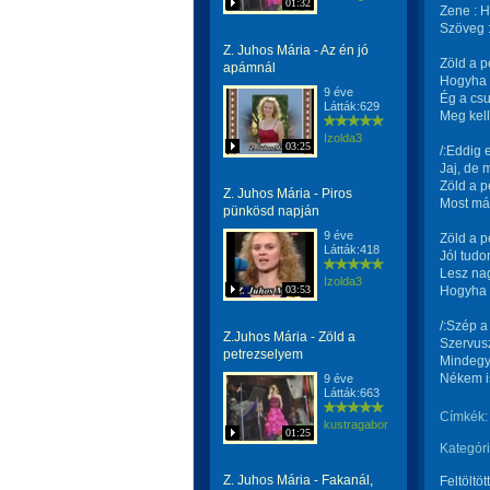
01:32
Zene : H
Szöveg :
Z. Juhos Mária - Az én jó
Zöld a p
apámnál
Hogyha 
9 éve
Ég a cs
Látták:629
Meg kel
Izolda3
03:25
/:Eddig 
Jaj, de 
Zöld a p
Z. Juhos Mária - Piros
Most már
pünkösd napján
9 éve
Zöld a p
Látták:418
Jól tudo
Lesz na
Izolda3
03:53
Hogyha 
/:Szép a
Z.Juhos Mária - Zöld a
Szervus
petrezselyem
Mindegy,
Nékem is
9 éve
Látták:663
Címkék:
kustragabor
01:25
Kategóri
Z. Juhos Mária - Fakanál,
Feltöltöt