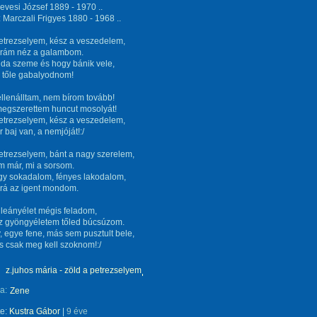
evesi József 1889 - 1970 ..
 Marczali Frigyes 1880 - 1968 ..
etrezselyem, kész a veszedelem,
rám néz a galambom.
uda szeme és hogy bánik vele,
l tőle gabalyodnom!
ellenálltam, nem bírom tovább!
megszerettem huncut mosolyát!
etrezselyem, kész a veszedelem,
 baj van, a nemjóját!:/
etrezselyem, bánt a nagy szerelem,
m már, mi a sorsom.
gy sokadalom, fényes lakodalom,
rá az igent mondom.
 leányélet mégis feladom,
z gyöngyéletem tőled búcsúzom.
 egye fene, más sem pusztult bele,
 csak meg kell szoknom!:/
z.juhos mária - zöld a petrezselyem
a:
Zene
te:
Kustra Gábor
|
9 éve