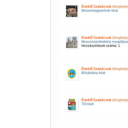
Éneklő Szakácsok
(blogbeje
Mosonmagyaróvár klub
Éneklő Szakácsok
(blogbeje
Mosonszentmiklósi nyugdíjas
Hozzászólások száma: 1
Éneklő Szakácsok
(blogbeje
Bősárkány klub
Éneklő Szakácsok
(blogbeje
Tét klub