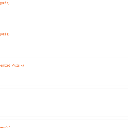
gyzés)
gyzés)
emzeti Muzsika
gyzés)