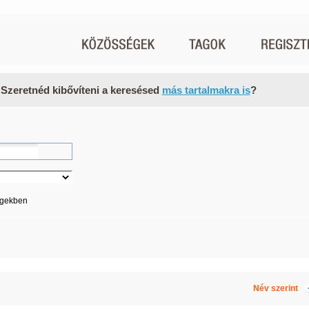
 Szeretnéd kibővíteni a keresésed
más tartalmakra is
?
égekben
Név szerint