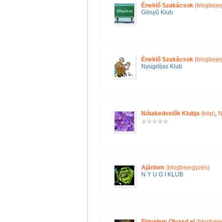
Éneklő Szakácsok
(blogbeje
Gönyű Klub
Éneklő Szakácsok
(blogbeje
Nyugdíjas Klub
Nótakedvelők Klubja
(kép)
,
N
Ajánlom
(blogbejegyzés)
N Y U G I KLUB
Figyelem Olvasd el
(blogbeje