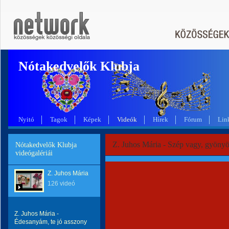
Nótakedvelők Klubja
Nyitó
Tagok
Képek
Videók
Hírek
Fórum
Lin
Z. Juhos Mária - Szép vagy, gyöny
Nótakedvelők Klubja
videógalériái
Z. Juhos Mária
126 videó
Z. Juhos Mária -
Édesanyám, te jó asszony