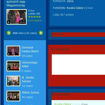
Kategória:
Zene
gyönyörű vagy
Magyarország
Feltöltötte:
Kustra Gábor
|
8 éve
8 éve
Látták:368
Látta 367 ember.
kustragabor
04:42
4/16
oldal (126 videó)
Értékeld!
Dömsödi
Kommentáld!
Farkas Bálint
59 videó
Hűvösvölgyi
Ildikó
5 videó
ifj. Járóka
Sándor
14 videó
Miklós Szilvia
Hozzászólások
40 videó
Kustra Gábor
üzente
8 éve