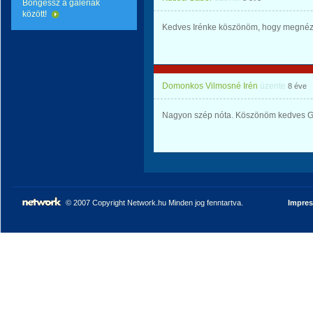
Böngéssz a galériák
között!
Kedves Irénke köszönöm, hogy megnézt
Domonkos Vilmosné Irén
üzente
8 éve
Nagyon szép nóta. Köszönöm kedves Gá
© 2007 Copyright Network.hu Minden jog fenntartva.
Impre