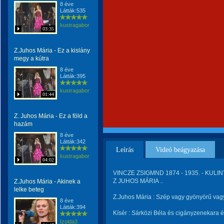
8 éve
Látták:535
kustragabor
03:35
Z.Juhos Mária - Ez a kislány
megy a kútra
8 éve
Látták:395
kustragabor
01:44
Z. Juhos Mária - Ez a föld a
hazám
8 éve
Látták:342
Leírás
Videó beágyazása
kustragabor
04:02
VINCZE ZSIGMND 1874 - 1935. - KULINY
Z JUHOS MÁRIA ..
Z.Juhos Mária - Akinek a
lelke beteg
Z.Juhos Mária : Szép vagy gyönyörű va
8 éve
Látták:394
Kísér : Sárközi Béla és cigányzenekara 
Izolda3