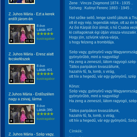
01:47
Zene : Vincze Zsigmond 1874 - 1935 ..
Szöveg : Kulinyi Ferenc 1893 - 1945 ..
Z. Juhos Mária - Ezt a kerek
Hol szőke sellő, lenge szellő játszik a Ti
erdőt járom én
ott él egy nép, legendák népe, ott az én
8 éve
Az ősi Kárpát őrzi álmát, s hű Csaba vezé
Látták:407
ki csillagoknak égi útján vissza-visszatér.
Hogy jön, szívünk várva-várja,
kustragabor
01:42
s hogy felzeng a trombitája.
Szép vagy, gyönyörű vagy Magyarország
Z. Juhos Mária - Eresz alatt
gyönyörűbb, mint a nagyvilág!
fecskefészek
Ha zeng a zeneszó, látom ragyogó.szép 
8 éve
Táltos paripákon tovaszállunk,
Látták:401
hazahív fű, fa, lomb, s virág,
ott hív a hegedű, vár egy gyönyörű, szép
kustragabor
02:10
Kórus:
Szép vagy, gyönyörű vagy Magyarország
Z.Juhos Mária - Erdőszélen
gyönyörűbb, mint a nagyvilág!
nagy a zsivaj, lárma
Ha zeng a zeneszó, látom ragyogó, szép
8 éve
Látták:380
Táltos paripákon tovaszállunk,
hazahív fű, fa, lomb, s virág,
kustragabor
ott hív a hegedű, vár egy gyönyörű, Szép
03:40
Címkék:
Z. Juhos Mária - Szép vagy,