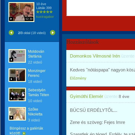
10 éve
Látták:399
kustragabor
02:30
2/3
oldal (18 videó)
Hozzászólások
Moldován
Domonkos Vilmosné Irén
üzent
Stefánia
22 videó
Kedves "nótáspapa" nagyon kösz
Monzinger
Ferenc
Előzmény
18 videó
Sebestyén
Tamás Téten
Gyimóthi Elemér
üzente
8 éve
10 videó
Szőke
BÚCSÚ ERDÉLYTŐL...
Nikoletta
3 videó
Zene és szöveg: Fejes Imre
Böngéssz a galériák
között!
Szeretlek én téged, Erdély, te s