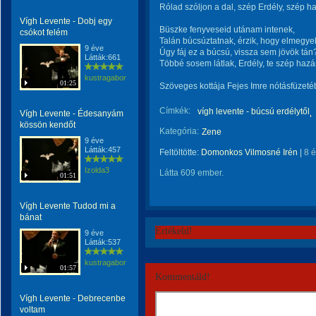
Rólad szóljon a dal, szép Erdély, szép h
Vígh Levente - Dobj egy
Büszke fenyveseid utánam intenek,
csókot felém
Talán búcsúztatnak, érzik, hogy elmegye
9 éve
Úgy fáj ez a búcsú, vissza sem jövök tán
Látták:661
Többé sosem látlak, Erdély, te szép haz
kustragabor
01:25
Szöveges kottája Fejes Imre nótásfüzeté
Címkék:
vígh levente - búcsú erdélytől
Vígh Levente - Édesanyám
kössön kendőt
Kategória:
Zene
9 éve
Látták:457
Feltöltötte:
Domonkos Vilmosné Irén
|
8 
Izolda3
Látta 609 ember.
01:51
Vígh Levente Tudod mi a
bánat
Értékeld!
9 éve
Látták:537
kustragabor
01:57
Kommentáld!
Vígh Levente - Debrecenbe
voltam