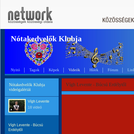
Nótakedvelők Klubja
Nyitó
Tagok
Képek
Videók
Hírek
Fórum
Lin
Vígh Levente - Búcsú Erdélytől
Nótakedvelők Klubja
videógalériái
Vígh Levente
18 videó
Vígh Levente - Búcsú
Erdélytől