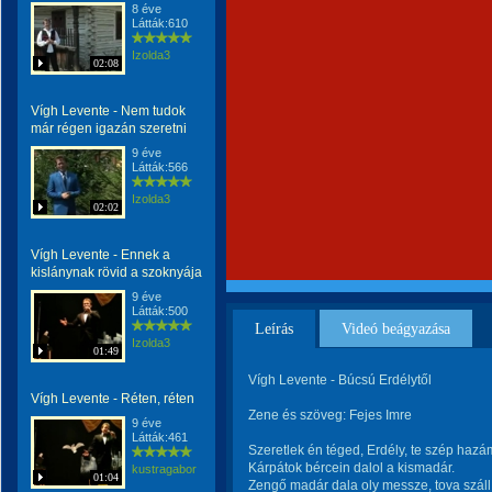
8 éve
Látták:610
Izolda3
02:08
Vígh Levente - Nem tudok
már régen igazán szeretni
9 éve
Látták:566
Izolda3
02:02
Vígh Levente - Ennek a
kislánynak rövid a szoknyája
9 éve
Látták:500
Leírás
Videó beágyazása
Izolda3
01:49
Vígh Levente - Búcsú Erdélytől
Vígh Levente - Réten, réten
Zene és szöveg: Fejes Imre
9 éve
Látták:461
Szeretlek én téged, Erdély, te szép hazá
Kárpátok bércein dalol a kismadár.
kustragabor
01:04
Zengő madár dala oly messze, tova száll