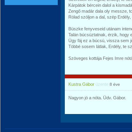
Kárpátok bércein dalol a kismadá
Zengő madár dala oly messze, to
Rólad szóljon a dal, szép Erdély
Büszke fenyveseid utánam inten
Talán búcsúztatnak, érzik, hogy
Úgy fáj ez a búcsú, vissza sem 
Többé sosem látlak, Erdély, te 
Szöveges kottája Fejes Imre nót
Kustra Gábor
üzente
8 éve
Nagyon jó a nóta. Üdv. Gábor.