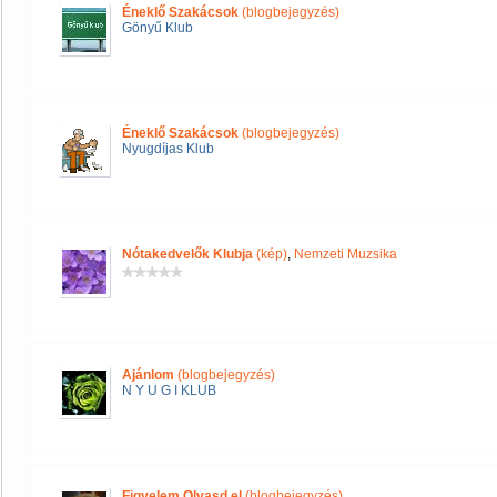
Éneklő Szakácsok
(blogbejegyzés)
Gönyű Klub
Éneklő Szakácsok
(blogbejegyzés)
Nyugdíjas Klub
Nótakedvelők Klubja
(kép)
,
Nemzeti Muzsika
Ajánlom
(blogbejegyzés)
N Y U G I KLUB
Figyelem Olvasd el
(blogbejegyzés)