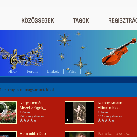
a
Hírek
Fórum
Linkek
Friss
üjtemeny nem magyar notakbol
Nagy Elemér-
Karády Katalin -
Mezei virágok,,,.
Álltam a hídon
12 éve
13 éve
290 megtekintés
444 megtekintés
Romantika Duo -
Párizsban csodás a