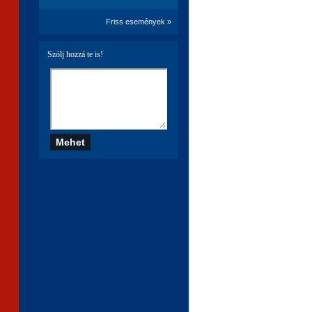
Friss események »
Szólj hozzá te is!