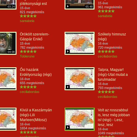
15 éve
jótékonysági est
03:24
05:48
961 megtekintés
15 éve
821 megtekintés
santabela
santabela
Örökölt szerelem-
Székely himnusz
Gáspár Enikő
(régi)
15 éve
16 éve
782 megtekintés
720 megtekintés
04:08
Toblerone
ceciliabordas
Ősi hazánk
Talpra, Magyar!
Erdélyország (régi)
(régi)-Utat mutat a
16 éve
turulmadar
655 megtekintés
16 éve
793 megtekintés
ceciliabordas
ceciliabordas
Kívül a Kaszárnyán
Volt az rosszabbul
(régi)-Lili
is, lesz még jobban
Marleen(Mitosz)
is! (régi) - Lesz,
16 éve
lesz, lesz
1654 megtekintés
16 éve
1049 megtekintés