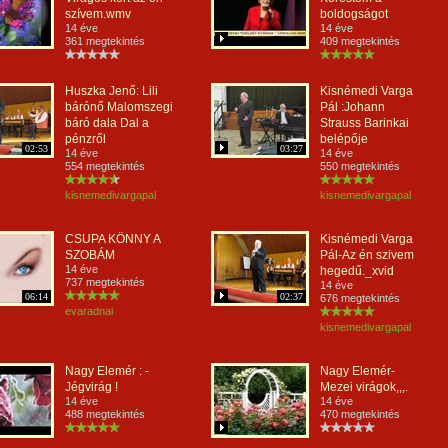
szívem.wmv
boldogságot
14 éve
14 éve
361 megtekintés
409 megtekintés
Huszka Jenő: Lili
Kisnémedi Varga
bárónő Malomszegi
Pál :Johann
báró dala Dal a
Strauss Barinkai
pénzről
belépője
02:53
03:27
14 éve
14 éve
554 megtekintés
550 megtekintés
kisnemedivargapal
kisnemedivargapal
CSUPA KÖNNY A
Kisnémedi Varga
SZOBÁM
Pál-Az én szivem
14 éve
hegedű._xvid
737 megtekintés
14 éve
06:14
02:37
676 megtekintés
evaradnai
kisnemedivargapal
Nagy Elemér : -
Nagy Elemér-
Jégvirág !
Mezei virágok,,,.
14 éve
14 éve
488 megtekintés
470 megtekintés