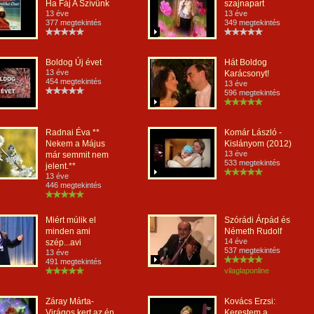
Ha Fáj A Szívünk
szajnapart
13 éve
13 éve
377 megtekintés
349 megtekintés
Boldog Új évet
Hát Boldog
13 éve
Karácsonyt!
454 megtekintés
13 éve
596 megtekintés
Radnai Éva **
Komár László -
Nekem a Május
Kislányom (2012)
13 éve
már semmit nem
533 megtekintés
jelent.**
13 éve
446 megtekintés
Miért múlik el
Szórádi Árpád és
minden ami
Németh Rudolf
14 éve
szép...avi
537 megtekintés
13 éve
491 megtekintés
vilaglaponline
Záray Márta-
Kovács Erzsi:
Virágos kert az én
Kerestem a