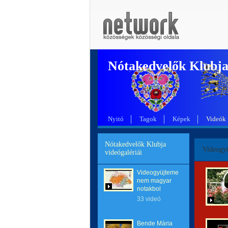
Nótakedvelők Klubj
Nyitó
Tagok
Képek
Videók
Nótakedvelők Klubja
Videogy
videógalériái
Videogyüjtemeny
nem magyar
notakbol
33 videó
Bende Mária