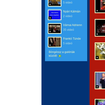
5 videó
Nyári Kálmán
2 videó
Várnai Adrienn
35 videó
Frankó Tünde
5 videó
Böngéssz a galériák
között!