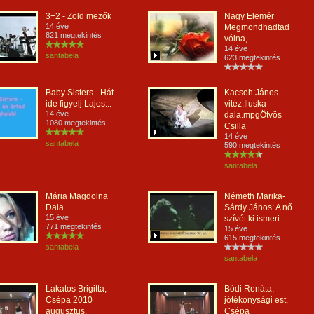
3+2 - Zöld mezők
Nagy Elemér
14 éve
Megmondhadtad
821 megtekintés
vólna,
14 éve
santabela
623 megtekintés
Baby Sisters - Hát
Kacsoh:János
ide figyelj Lajos...
vitéz:Iluska
14 éve
dala.mpgÖtvös
1080 megtekintés
Csilla
14 éve
santabela
590 megtekintés
santabela
Mária Magdolna
Németh Marika-
Dala
Sárdy János: A nő
15 éve
szívét ki ismeri
771 megtekintés
15 éve
615 megtekintés
santabela
santabela
Lakatos Brigitta,
Bódi Renáta,
Csépa 2010
jótékonysági est,
augusztus,
Csépa