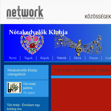
Nótakedvelők Klubja
Nyitó
Tagok
Képek
Videók
Hírek
Fórum
Lin
Tűri Antal - Deresedik már a hajam
Nótakedvelők Klubja
videógalériái
Tűri Antal
galéria
76 videó
Tűri Antal - Énnálam egy
boldog óra