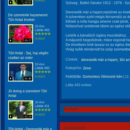
Izolda3
03:02
Szöveg : Bathó Sándor 1912 - 1978 - Sza
Deresedik már a hajam,repülnek az évek
De szeretnék hazamenni.
A szívemben azért mégis felcsendül az é
Tűri Antal énekel.
Elkísér a nóta hangja amerre csak járok,
Nótaszóval szebbnek látom az egész vilá
10 éve
Látták:462
Leülök a bánatűző cigány muzsikához,
Izolda3
A májusról hegedülnek, mikor orgonát ho
03:17
De énnékem örök tavasz ez az egész éle
Virág nyílik mindenütt ha szép szemedb
Tűri Antal - Sej, haj végén
csattan az ostor
Címkék:
deresedik már a hajam
tűri an
10 éve
Kategória:
Látták:682
Zene
Izolda3
Feltöltötte:
Domonkos Vilmosné Irén
|
11
01:40
Látta 493 ember.
Jó dolog a szerelem Tűri
Antal
10 éve
Látták:411
Értékeld!
Izolda3
02:19
Kommentáld!
Tűri Antal - Deresedik már a