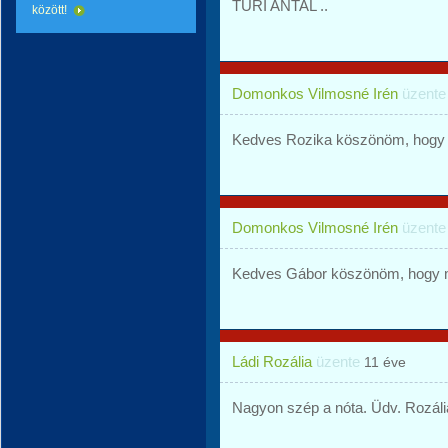
TÜRI ANTAL ..
között!
Domonkos Vilmosné Irén
üzent
Kedves Rozika köszönöm, hogy m
Domonkos Vilmosné Irén
üzent
Kedves Gábor köszönöm, hogy me
Ládi Rozália
üzente
11 éve
Nagyon szép a nóta. Üdv. Rozáli