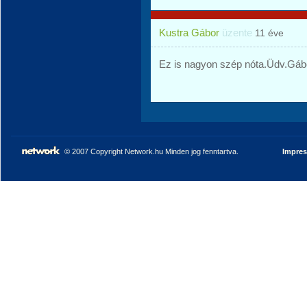
Kustra Gábor
üzente
11 éve
Ez is nagyon szép nóta.Üdv.Gáb
© 2007 Copyright Network.hu Minden jog fenntartva.
Impre