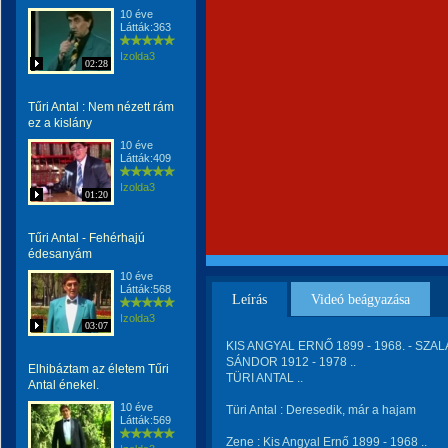
10 éve
Látták:363
Izolda3
02:28
Tűri Antal : Nem nézett rám
ez a kislány
10 éve
Látták:409
Izolda3
01:20
Tűri Antal - Fehérhajú
édesanyám
10 éve
Látták:568
Leírás
Videó beágyazása
Izolda3
03:07
KIS ANGYAL ERNŐ 1899 - 1968. - SZAL
SÁNDOR 1912 - 1978 ..
Elhibáztam az életem Tűri
TÜRI ANTAL ..
Antal énekel.
10 éve
Türi Antal : Deresedik, már a hajam
Látták:569
Zene : Kis Angyal Ernő 1899 - 1968 ..