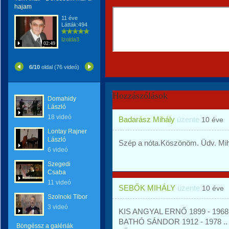
hajam
11 éve
Látták:494
Izolda3
02:49
6/10
oldal (76 videó)
Hozzászólások
Domahidy
László
18 videó
Badarász Mihály
üzente
10 éve
Lontay Rajner
László
Szép a nóta.Köszönöm. Üdv. Mih
6 videó
Szegedi
Csaba
11 videó
SEBŐK MIHÁLY
üzente
10 éve
Szolnoki Tibor
3 videó
KIS ANGYAL ERNŐ 1899 - 1968.
BATHÓ SÁNDOR 1912 - 1978 ..
Böngéssz a galériák