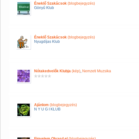
Éneklő Szakácsok
(blogbejegyzés)
Gönyű Klub
Éneklő Szakácsok
(blogbejegyzés)
Nyugdíjas Klub
Nótakedvelők Klubja
(kép)
,
Nemzeti Muzsika
Ajánlom
(blogbejegyzés)
N Y U G I KLUB
Figyelem Olvasd el
(blogbejegyzés)