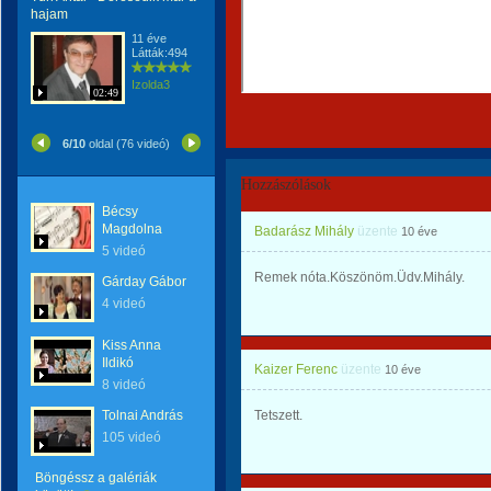
hajam
11 éve
Látták:494
Izolda3
02:49
6/10
oldal (76 videó)
Hozzászólások
Bécsy
Magdolna
Badarász Mihály
üzente
10 éve
5 videó
Remek nóta.Köszönöm.Üdv.Mihály.
Gárday Gábor
4 videó
Kiss Anna
Ildikó
Kaizer Ferenc
üzente
10 éve
8 videó
Tolnai András
Tetszett.
105 videó
Böngéssz a galériák