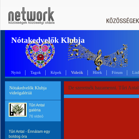
Nótakedvelők Klubja
Nyitó
Tagok
Képek
Videók
Hírek
Fórum
Lin
De szeretnék hazamenni. Tűri Antal
Nótakedvelők Klubja
videógalériái
Tűri Antal
galéria
76 videó
Tűri Antal - Énnálam egy
boldog óra