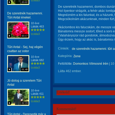
Izolda3
03:02
De szeretnék hazamenni, dombos dunán 
Hol ilyenkor virágzik, a fehér akác lombja
De szeretnék hazamenni.
Megnézném a kis falunkat, és a házunk, t
Tűri Antal énekel.
Megcsókolnám akácunknak, minden fürt, 
10 éve
Látták:463
Akáclombos kis falucskám, de messze va
Bánatomra messze sodort, tőled a sors 
Izolda3
/:Valahányszor rád gondolok, álmodozva,
03:17
Úgy érzem, hogy az akác is, bánatomra ny
Tűri Antal - Sej, haj végén
Címkék:
de szeretnék hazamenni. tűri a
csattan az ostor
Kategória:
Zene
10 éve
Látták:682
Feltöltötte:
Domonkos Vilmosné Irén
|
10
Izolda3
01:40
Látta 462 ember.
Jó dolog a szerelem Tűri
Antal
10 éve
Értékeld!
Látták:411
Izolda3
02:19
Kommentáld!
Tűri Antal - Deresedik már a