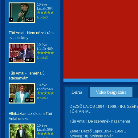
10 éve
Látták:364
Izolda3
02:28
Tűri Antal : Nem nézett rám
ez a kislány
10 éve
Látták:409
Izolda3
01:20
Tűri Antal - Fehérhajú
édesanyám
10 éve
Látták:568
Leírás
Videó beágyazása
Izolda3
03:07
DEZSŐ LAJOS 1894 - 1969. - IFJ. SZÉKE
TÜRI ANTAL ..
Elhibáztam az életem Tűri
Antal énekel.
Tűri Antal : De szeretnék hazamenni
10 éve
Látták:569
Zene : Dezső Lajos 1894 - 1969 ..
Szöveg : Ifj. Székely István ..