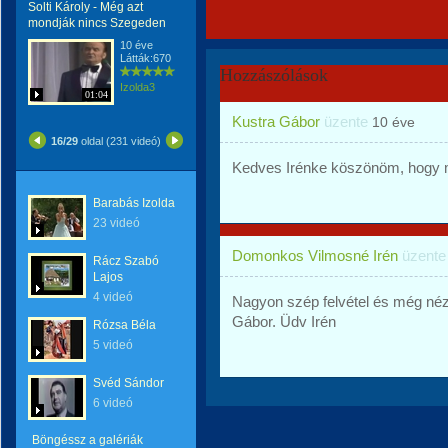
Solti Károly - Még azt
mondják nincs Szegeden
10 éve
Látták:670
Hozzászólások
Izolda3
01:04
Kustra Gábor
üzente
10 éve
16/29
oldal (231 videó)
Kedves Irénke köszönöm, hogy 
Barabás Izolda
23 videó
Domonkos Vilmosné Irén
üzent
Rácz Szabó
Lajos
4 videó
Nagyon szép felvétel és még n
Gábor. Üdv Irén
Rózsa Béla
5 videó
Svéd Sándor
6 videó
Böngéssz a galériák