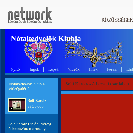
Nótakedvelők Klubja
Nyitó
Tagok
Képek
Videók
Hírek
Fórum
Lin
Solti Károly - A becsali csárdában
Nótakedvelők Klubja
videógalériái
Solti Károly
231 videó
Solti Károly, Pintér Györgyi -
Feketeszárú cseresznye