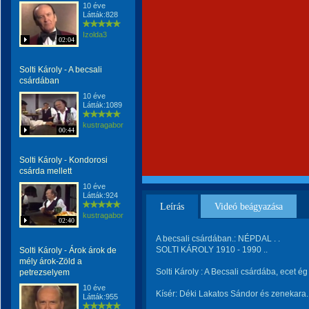
10 éve
Látták:828
Izolda3
02:04
Solti Károly - A becsali
csárdában
10 éve
Látták:1089
kustragabor
00:44
Solti Károly - Kondorosi
csárda mellett
10 éve
Látták:924
Leírás
Videó beágyazása
kustragabor
02:40
A becsali csárdában.: NÉPDAL . .
SOLTI KÁROLY 1910 - 1990 ..
Solti Károly - Árok árok de
mély árok-Zöld a
Solti Károly : A Becsali csárdába, ecet é
petrezselyem
10 éve
Kísér: Déki Lakatos Sándor és zenekara.
Látták:955