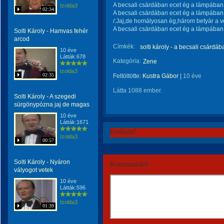
A becsali csárdában ecet ég a lámpában
Izolda3
02:34
A becsali csárdában ecet ég a lámpában
/:Jaj,de homályosan ég,három betyár a 
A becsali csárdában ecet ég a lámpában.
Solti Károly - Hamvas fehér
arcod
Címkék:
solti károly - a becsali csárdáb
10 éve
Látták:678
Kategória:
Zene
Izolda3
02:35
Feltöltötte:
Kustra Gábor
|
10 éve
Látta 1088 ember.
Solti Károly - A szegedi
sürgönypózna jaj de magas
10 éve
Látták:1671
Értékeld!
Izolda3
00:57
Solti Károly - Nyáron
Kommentáld!
vályogot vetek
10 éve
Látták:596
Izolda3
01:39