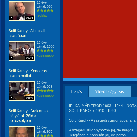
10 éve
Látták:828
Izolda3
02:04
Solti Károly - A becsali
csárdában
10 éve
Látták:1088
kustragabor
00:44
Solti Károly - Kondorosi
csárda mellett
10 éve
Látták:923
Leírás
Videó beágyazása
kustragabor
02:40
ID. KALMÁR TIBOR 1893 - 1944 .. NÓTA
SOLTI KÁROLY 1910 - 1990 ..
Solti Károly - Árok árok de
mély árok-Zöld a
Solti Károly - A szegedi sürgönypózna j
petrezselyem
10 éve
A szegedi sürgönypózna jaj, de magos,
Látták:955
Tetejében a porcelán jaj, de poros.