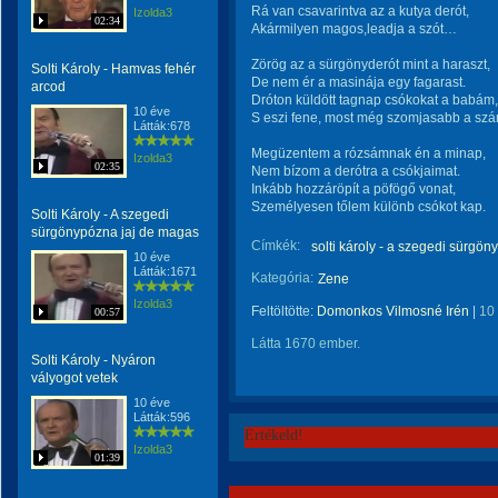
Rá van csavarintva az a kutya derót,
Izolda3
02:34
Akármilyen magos,leadja a szót…
Zörög az a sürgönyderót mint a haraszt,
Solti Károly - Hamvas fehér
De nem ér a masinája egy fagarast.
arcod
Dróton küldött tagnap csókokat a babám,
10 éve
S eszi fene, most még szomjasabb a szá
Látták:678
Megüzentem a rózsámnak én a minap,
Izolda3
02:35
Nem bízom a derótra a csókjaimat.
Inkább hozzáröpít a pöfögő vonat,
Személyesen tőlem különb csókot kap.
Solti Károly - A szegedi
sürgönypózna jaj de magas
Címkék:
solti károly - a szegedi sürgö
10 éve
Látták:1671
Kategória:
Zene
Izolda3
Feltöltötte:
Domonkos Vilmosné Irén
|
10
00:57
Látta 1670 ember.
Solti Károly - Nyáron
vályogot vetek
10 éve
Látták:596
Értékeld!
Izolda3
01:39