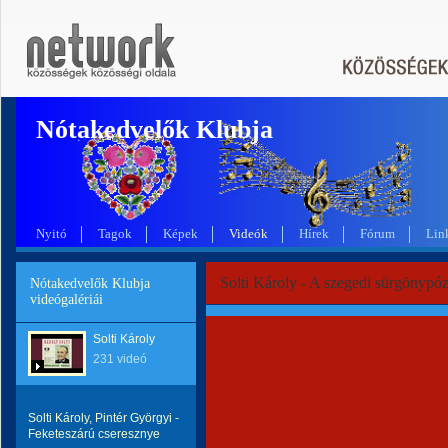
Nótakedvelők Klubja
Nyitó
Tagok
Képek
Videók
Hírek
Fórum
Lin
Solti Károly - A szegedi sürgönypó
Nótakedvelők Klubja
videógalériái
Solti Károly
231 videó
Solti Károly, Pintér Györgyi -
Feketeszárú cseresznye