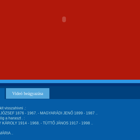
Videó beágyazása
it visszahivni .:
ÓZSEF 1876 - 1967. - MAGYARÁDI JENŐ 1899 - 1987 ..
g a haraszt . :
KÁROLY 1914 - 1968. - TÜTTŐ JÁNOS 1917 - 1998 ..
MÁRIA ..