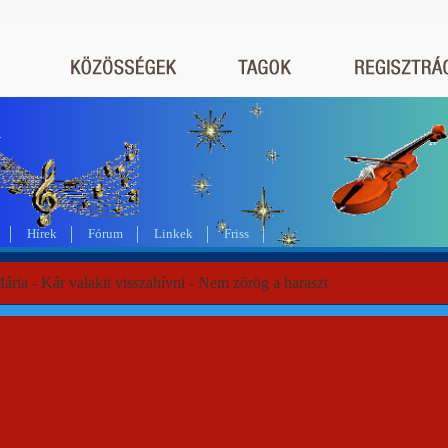
a
Hírek
Fórum
Linkek
Friss
ária - Kár valakit visszahívni - Nem zörög a haraszt