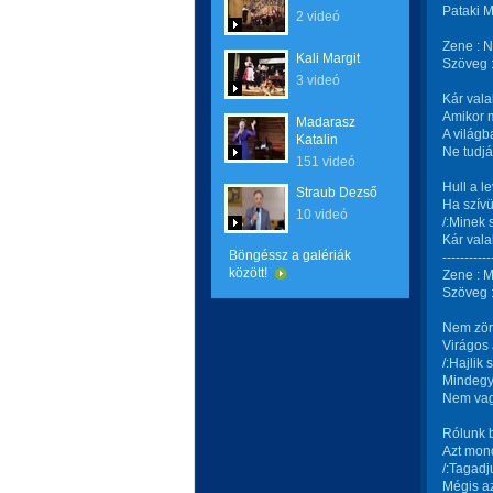
Pataki M
2 videó
Zene : N
Kali Margit
Szöveg :
3 videó
Kár vala
Amikor m
Madarasz
A világb
Katalin
Ne tudjá
151 videó
Hull a l
Straub Dezső
Ha szívü
10 videó
/:Minek 
Kár vala
Böngéssz a galériák
-----------
között!
Zene : M
Szöveg :
Nem zörö
Virágos 
/:Hajlik 
Mindegy 
Nem vagy
Rólunk b
Azt mond
/:Tagadj
Mégis az