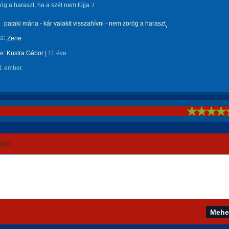
g a haraszt, ha a szél nem fújja.:/
pataki mária - kár valakit visszahívni - nem zörög a haraszt
a:
Zene
te:
Kustra Gábor
|
11 éve
1 ember.
!
áld!