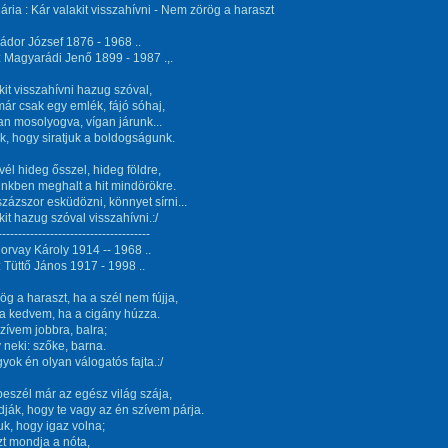
ária : Kár valakit visszahívni - Nem zörög a haraszt
ádor József 1876 - 1968 ..
 Magyarádi Jenő 1899 - 1987 .,.
kit visszahívni hazug szóval,
ár csak egy emlék, fájó sóhaj,
an mosolyogva, vígan járunk...
k, hogy siratjuk a boldogságunk.
evél hideg ősszel, hideg földre,
nkben meghalt a hit mindörökre.
százszor esküdözni, könnyet sírni...
kit hazug szóval visszahívni.:/
--------------------------------------
orvay Károly 1914 -- 1968 ..
 Tüttő János 1917 - 1998 ..
g a haraszt, ha a szél nem fújja,
a kedvem, ha a cigány húzza.
szívem jobbra, balra;
neki: szőke, barna.
ok én olyan válogatós fajta.:/
eszél már az egész világ szája,
ják, hogy te vagy az én szívem párja.
uk, hogy igaz volna;
t mondja a nóta,