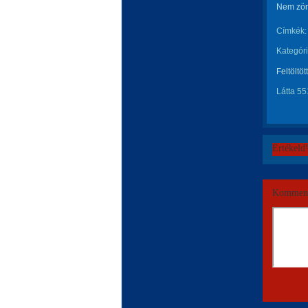
Nem zörö
Címkék:
Kategóri
Feltöltöt
Látta 55
Értékeld
Komment