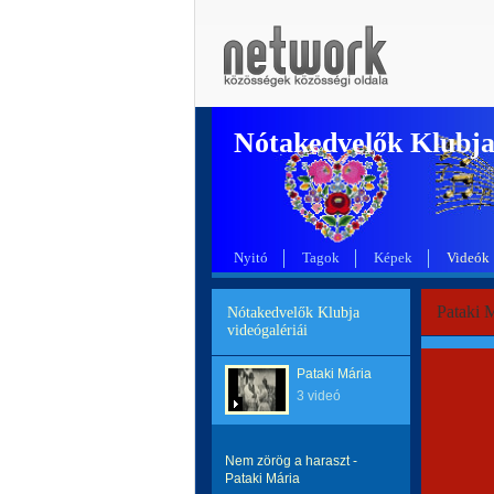
Nótakedvelők Klubj
Nyitó
Tagok
Képek
Videók
Pataki M
Nótakedvelők Klubja
videógalériái
Pataki Mária
3 videó
Nem zörög a haraszt -
Pataki Mária