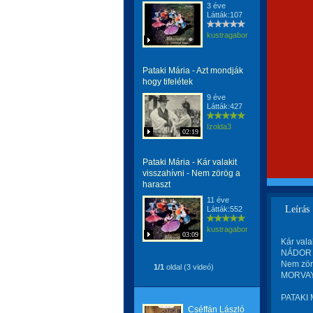
3 éve
Látták:107
kustragabor
Pataki Mária - Azt mondják
hogy tifelétek
9 éve
Látták:427
Izolda3
02:19
Pataki Mária - Kár valakit
visszahívni - Nem zörög a
haraszt
11 éve
Leírás
Látták:552
kustragabor
03:09
Kár valak
NÁDOR J
Nem zörö
1/1
oldal (3 videó)
MORVAY 
PATAKI 
Cséffán László