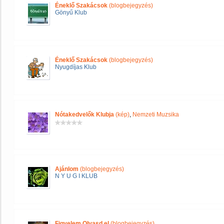
Éneklő Szakácsok
(blogbejegyzés)
Gönyű Klub
Éneklő Szakácsok
(blogbejegyzés)
Nyugdíjas Klub
Nótakedvelők Klubja
(kép)
,
Nemzeti Muzsika
Ajánlom
(blogbejegyzés)
N Y U G I KLUB
Figyelem Olvasd el
(blogbejegyzés)