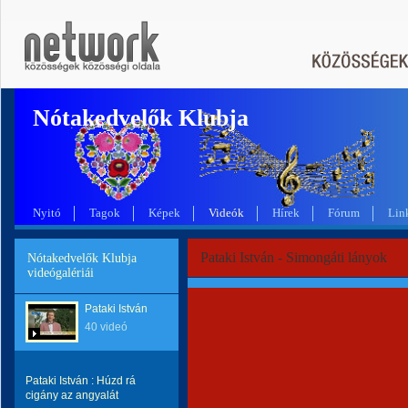
Nótakedvelők Klubja
Nyitó
Tagok
Képek
Videók
Hírek
Fórum
Lin
Pataki István - Simongáti lányok
Nótakedvelők Klubja
videógalériái
Pataki István
40 videó
Pataki István : Húzd rá
cigány az angyalát