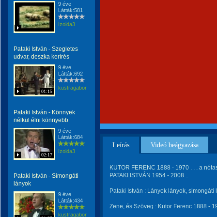
9 éve
Látták:581
Izolda3
Pataki István - Szegletes
udvar, deszka kerírés
9 éve
Látták:692
kustragabor
01:15
Pataki István - Könnyek
nélkül élni könnyebb
9 éve
Látták:684
Leírás
Videó beágyazása
Izolda3
02:17
KUTOR FERENC 1888 - 1970 . . . a nótas
PATAKI ISTVÁN 1954 - 2008 ..
Pataki István - Simongáti
lányok
Pataki István : Lányok lányok, simongáti
9 éve
Látták:434
Zene, és Szöveg : Kutor Ferenc 1888 - 19
kustragabor