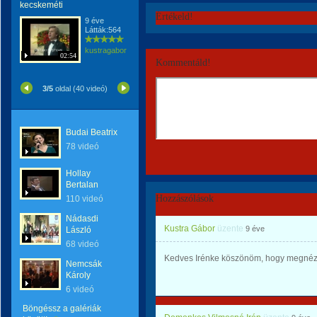
kecskeméti
Értékeld!
9 éve
Látták:564
kustragabor
02:54
Kommentáld!
3/5
oldal (40 videó)
Budai Beatrix
78 videó
Hollay
Bertalan
Hozzászólások
110 videó
Nádasdi
Kustra Gábor
üzente
9 éve
László
68 videó
Kedves Irénke köszönöm, hogy megnézt
Nemcsák
Károly
6 videó
Böngéssz a galériák