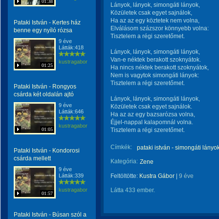
01:38
Lányok, lányok, simongáti lányok,
Közületek csak egyet sajnálok,
Ha az az egy köztetek nem volna,
Pataki István - Kertes ház
Elválásom százszor könnyebb volna:
benne egy nyíló rózsa
Tisztelem a régi szeretőmet.
9 éve
Látták:418
Lányok, lányok, simongáti lányok,
Van-e néktek berakott szoknyátok.
kustragabor
01:25
Ha nincs néktek berakott szoknyátok,
Nem is vagytok simongáti lányok:
Tisztelem a régi szeretőmet.
Pataki István - Rongyos
csárda két oldalán ajtó
Lányok, lányok, simongáti lányok,
9 éve
Közületek csak egyet sajnálok.
Látták:646
Ha az az egy bazsarózsa volna,
Éjjel-nappal kalapomnál volna.
kustragabor
01:05
Tisztelem a régi szeretőmet.
Címkék:
pataki istván - simongáti lányo
Pataki István - Kondorosi
csárda mellett
Kategória:
Zene
9 éve
Látták:339
Feltöltötte:
Kustra Gábor
|
9 éve
kustragabor
Látta 433 ember.
01:57
Pataki István - Búsan szól a