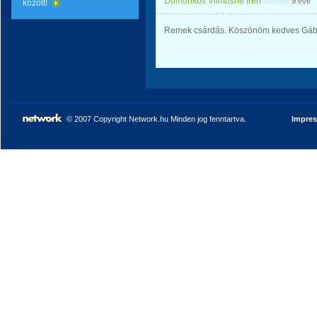
Domonkos Vilmosné Irén
üzente
9 éve
között!
Remek csárdás. Köszönöm kedves Gábo
© 2007 Copyright Network.hu Minden jog fenntartva.
Impre