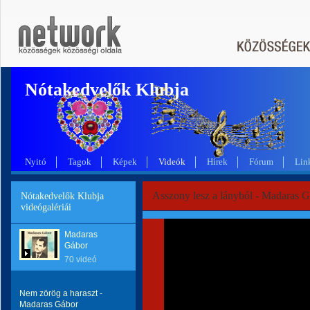
Nótakedvelők Klubja
Nyitó
Tagok
Képek
Videók
Hírek
Fórum
Lin
Asszony lesz a lányból - Madaras 
Nótakedvelők Klubja
videógalériái
Madaras
Gábor
70 videó
Nem zörög a haraszt -
Madaras Gábor