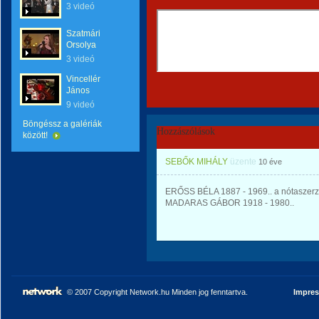
3 videó
Szatmári
Orsolya
3 videó
Vincellér
János
9 videó
Böngéssz a galériák
Hozzászólások
között!
SEBŐK MIHÁLY
üzente
10 éve
ERŐSS BÉLA 1887 - 1969.. a nótaszerző
MADARAS GÁBOR 1918 - 1980..
© 2007 Copyright Network.hu Minden jog fenntartva.
Impre