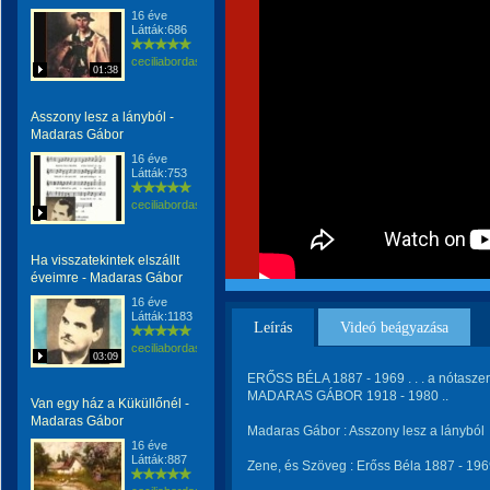
16 éve
Látták:686
ceciliabordas
01:38
Asszony lesz a lányból -
Madaras Gábor
16 éve
Látták:753
ceciliabordas
Ha visszatekintek elszállt
éveimre - Madaras Gábor
16 éve
Látták:1183
Leírás
Videó beágyazása
ceciliabordas
03:09
ERŐSS BÉLA 1887 - 1969 . . . a nótaszerz
MADARAS GÁBOR 1918 - 1980 ..
Van egy ház a Küküllőnél -
Madaras Gábor
Madaras Gábor : Asszony lesz a lányból
16 éve
Látták:887
Zene, és Szöveg : Erőss Béla 1887 - 1969