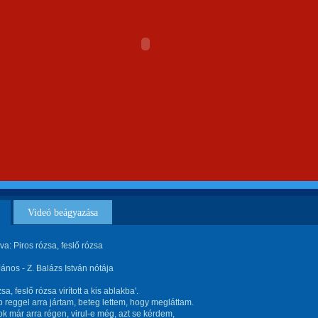
Videó beágyazása
va: Piros rózsa, feslő rózsa
ános - Z. Balázs István nótája
sa, feslő rózsa virított a kis ablakba'.
 reggel arra jártam, beteg lettem, hogy megláttam.
k már arra régen, virul-e még, azt se kérdem,