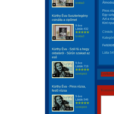
Álmodozo
Izolda3
01:15
Piros ró
Egy szép
Kürthy Éva-Suszterlegény
Azt a róz
csinálta a cipőmet
Kint ny
9 éve
Látták:432
Címkék:
Izolda3
Kategóri
01:34
Feltöltöt
Kürthy Éva - Szél fú a hegy
Látta 54
oldaláról - Sűrűn szakad az
eső
9 éve
Látták:719
Értékeld
szekipisti
03:31
Kürthy Éva - Piros rózsa,
Komment
feslő rózsa
9 éve
Látták:546
szekipisti
03:35