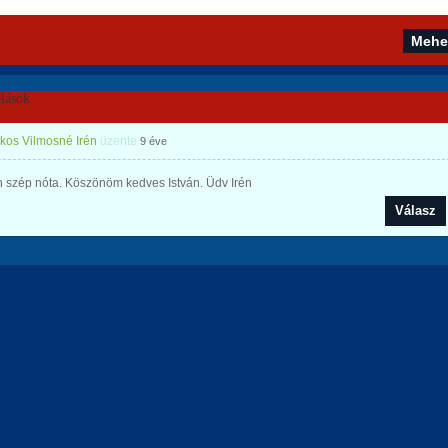
lások
os Vilmosné Irén
üzente
9 éve
 szép nóta. Köszönöm kedves István. Üdv Irén
Válasz