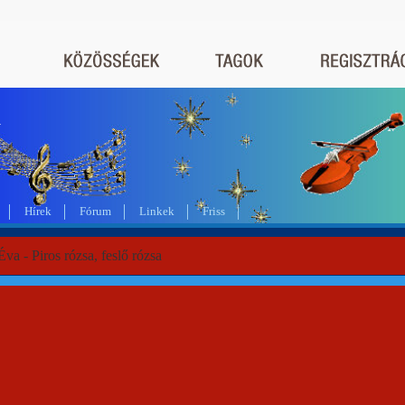
a
Hírek
Fórum
Linkek
Friss
va - Piros rózsa, feslő rózsa