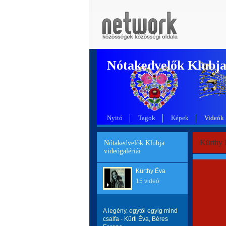
Nótakedvelők Klubj
Nyitó
Tagok
Képek
Videók
Kürthy É
Nótakedvelők Klubja
videógalériái
Kürthy Éva
15 videó
A legény, egytől egyig mind
csalfa - Kürti Éva, Béres