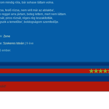
m mindig róla, bár sohase láttam volna.
zsa, feslő rózsa, nem virít már az ablakba',
 reggel arra jártam, beteg lettem, mert nem láttam.
sát, piros rózsát, réges-rég leszakították,
ugszik a temetőbe', boldogságom szemfedője.
a:
Zene
te:
Szekeres István
|
9 éve
5 ember.
!
áld!