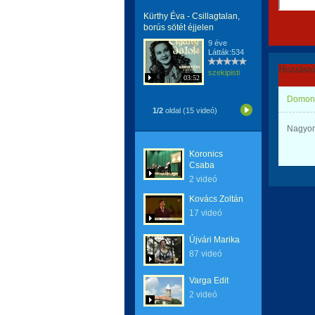
Kürthy Éva - Csillagtalan,
borús sötét éjjelen
9 éve
Látták:534
Hozzászó
szekipisti
03:52
Domonk
1/2
oldal (15 videó)
Nagyon
Koronics
Csaba
2 videó
Kovács Zoltán
17 videó
Újvári Marika
87 videó
Varga Edit
2 videó