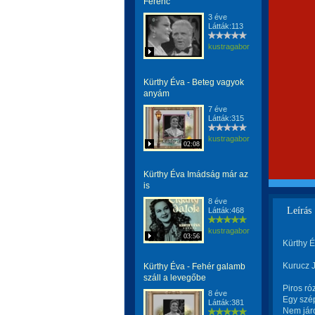
Ferenc
3 éve
Látták:113
kustragabor
Kürthy Éva - Beteg vagyok
anyám
7 éve
Látták:315
kustragabor
02:08
Kürthy Éva Imádság már az
is
8 éve
Leírás
Látták:468
kustragabor
03:56
Kürthy É
Kurucz J
Kürthy Éva - Fehér galamb
száll a levegőbe
Piros róz
8 éve
Egy szép
Látták:381
Nem járo